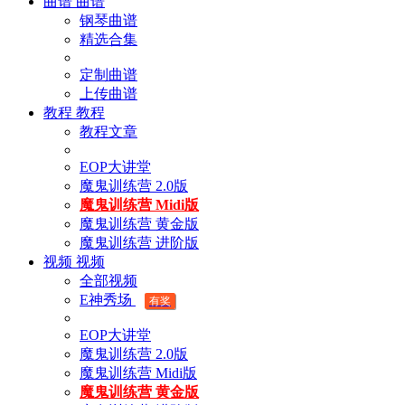
曲谱
曲谱
钢琴曲谱
精选合集
定制曲谱
上传曲谱
教程
教程
教程文章
EOP大讲堂
魔鬼训练营 2.0版
魔鬼训练营 Midi版
魔鬼训练营 黄金版
魔鬼训练营 进阶版
视频
视频
全部视频
E神秀场
有奖
EOP大讲堂
魔鬼训练营 2.0版
魔鬼训练营 Midi版
魔鬼训练营 黄金版