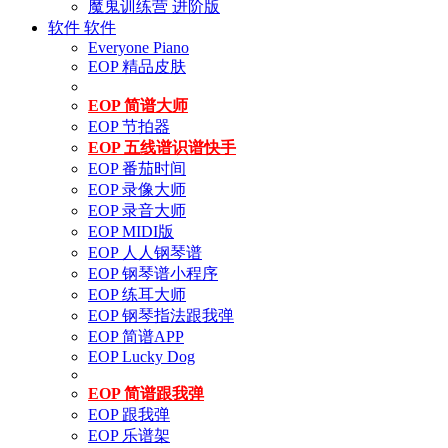
魔鬼训练营 进阶版
软件
软件
Everyone Piano
EOP 精品皮肤
EOP 简谱大师
EOP 节拍器
EOP 五线谱识谱快手
EOP 番茄时间
EOP 录像大师
EOP 录音大师
EOP MIDI版
EOP 人人钢琴谱
EOP 钢琴谱小程序
EOP 练耳大师
EOP 钢琴指法跟我弹
EOP 简谱APP
EOP Lucky Dog
EOP 简谱跟我弹
EOP 跟我弹
EOP 乐谱架