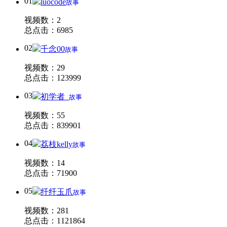
01
luocode
故事
视频数：2
总点击：6985
02
千念00
故事
视频数：29
总点击：123999
03
初学者_
故事
视频数：55
总点击：839901
04
荔枝kelly
故事
视频数：14
总点击：71900
05
纤纤玉爪
故事
视频数：281
总点击：1121864