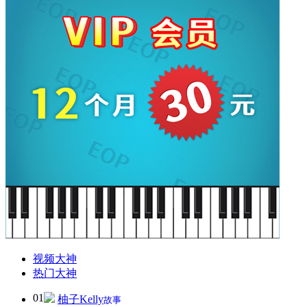
视频大神
热门大神
01
柚子Kelly
故事