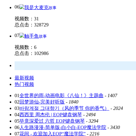
06
我是大麦克
故事
视频数：31
总点击：328729
07
触手鱼
故事
视频数：6
总点击：102986
最新视频
热门视频
01
全世界的雨-动画电影《八仙！》主题曲
-
1407
02
回梦游仙-完美好听版
-
1840
03
바람계절 그대향기（风的季节 你的香气）
-
2024
04
西西里 周杰伦 | EOP键盘钢琴
-
2494
05
毕竟深爱过 六哲 EOP键盘钢琴
-
3294
06
人生路漫漫-简单版-白小白-EOP魔法学院
-
3430
07
花间 - 欢迎加入EOP“魔法学院”
-
2216