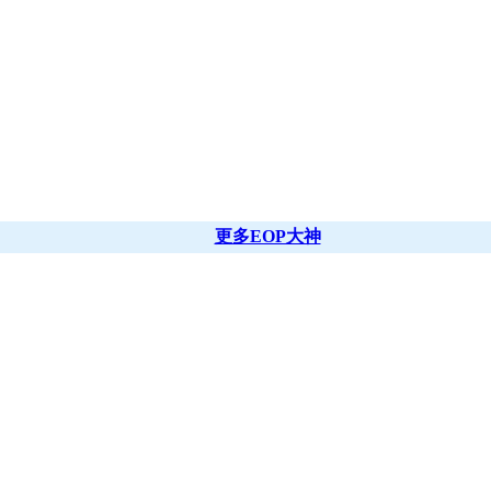
更多EOP大神