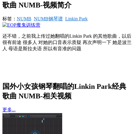
歌曲 NUMB-视频简介
标签：
NUMB
NUMB钢琴谱
Linkin Park
还不错，之前我上传过她翻唱的Linkin Park 的其他歌曲，以后
很有前途 很多人 对她的口音表示质疑 再次声明一下 她是波兰
人 母语是斯拉夫语 所以有音准的问题
国外小女孩钢琴翻唱的Linkin Park经典
歌曲 NUMB-相关视频
更多...