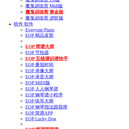
魔鬼训练营 Midi版
魔鬼训练营 黄金版
魔鬼训练营 进阶版
软件
软件
Everyone Piano
EOP 精品皮肤
EOP 简谱大师
EOP 节拍器
EOP 五线谱识谱快手
EOP 番茄时间
EOP 录像大师
EOP 录音大师
EOP MIDI版
EOP 人人钢琴谱
EOP 钢琴谱小程序
EOP 练耳大师
EOP 钢琴指法跟我弹
EOP 简谱APP
EOP Lucky Dog