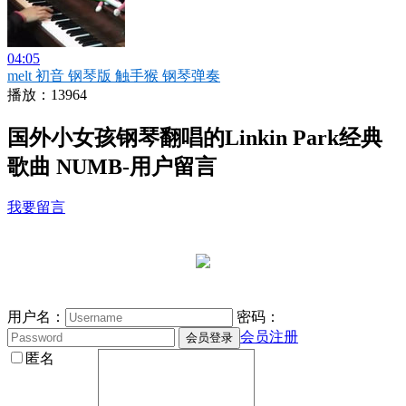
04:05
melt 初音 钢琴版 触手猴 钢琴弹奏
播放：13964
国外小女孩钢琴翻唱的Linkin Park经典
歌曲 NUMB-用户留言
我要留言
用户名：
密码：
会员注册
匿名