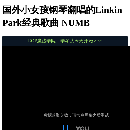
国外小女孩钢琴翻唱的Linkin
Park经典歌曲 NUMB
EOP魔法学院，学琴从今天开始 >>>