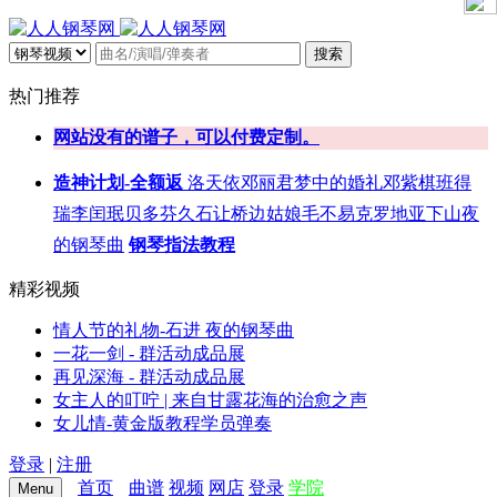
搜索
热门推荐
网站没有的谱子，可以付费定制。
造神计划-全额返
洛天依
邓丽君
梦中的婚礼
邓紫棋
班得
瑞
李闰珉
贝多芬
久石让
桥边姑娘
毛不易
克罗地亚
下山
夜
的钢琴曲
钢琴指法教程
精彩视频
情人节的礼物-石进 夜的钢琴曲
一花一剑 - 群活动成品展
再见深海 - 群活动成品展
女主人的叮咛 | 来自甘露花海的治愈之声
女儿情-黄金版教程学员弹奏
登录
|
注册
首页
曲谱
视频
网店
登录
学院
Menu