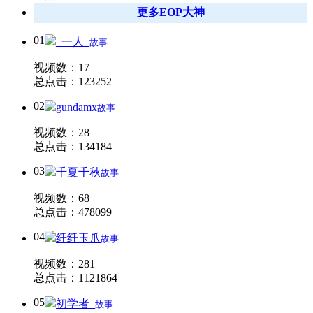
更多EOP大神
01
_一人_
故事
视频数：17
总点击：123252
02
gundamx
故事
视频数：28
总点击：134184
03
千夏千秋
故事
视频数：68
总点击：478099
04
纤纤玉爪
故事
视频数：281
总点击：1121864
05
初学者_
故事