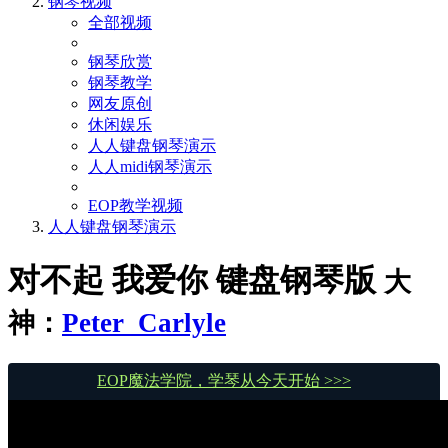
钢琴视频
全部视频
钢琴欣赏
钢琴教学
网友原创
休闲娱乐
人人键盘钢琴演示
人人midi钢琴演示
EOP教学视频
人人键盘钢琴演示
对不起 我爱你 键盘钢琴版
大
神：
Peter_Carlyle
EOP魔法学院，学琴从今天开始 >>>