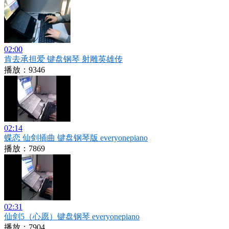
02:00
肯去承担爱 键盘钢琴 射雕英雄传
播放：9346
02:14
蝶恋 仙剑插曲 键盘钢琴版 everyonepiano
播放：7869
02:31
仙剑5（心愿）键盘钢琴 everyonepiano
播放：7904