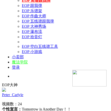
EOP 简谱跟我弹
EOP 跟我弹
EOP 乐谱架
EOP 作曲大师
EOP 五线谱跟我弹
EOP 大神秀场
EOP 瀑布流
EOP 拾音灯
EOP 空白五线谱工具
EOP 小游戏
小卖部
魔法学院
登录
EOP大神
Peter_Carlyle
视频数：24
个性宣言：
Tomorrow is Another Day！！