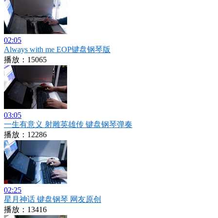
02:05
Always with me EOP键盘钢琴版
播放：15065
03:05
一生有意义 射雕英雄传 键盘钢琴弹奏
播放：12286
02:25
星月神话 键盘钢琴 网友原创
播放：13416