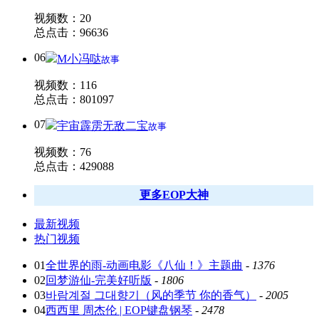
视频数：20
总点击：96636
06
M小冯哒
故事
视频数：116
总点击：801097
07
宇宙霹雳无敌二宝
故事
视频数：76
总点击：429088
更多EOP大神
最新视频
热门视频
01
全世界的雨-动画电影《八仙！》主题曲
-
1376
02
回梦游仙-完美好听版
-
1806
03
바람계절 그대향기（风的季节 你的香气）
-
2005
04
西西里 周杰伦 | EOP键盘钢琴
-
2478