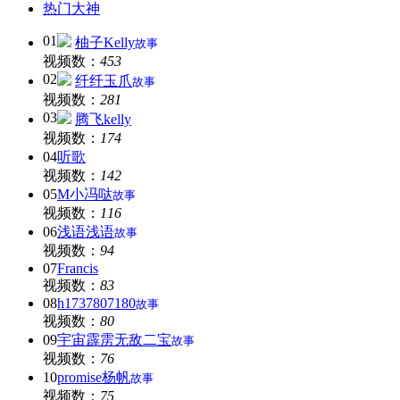
热门大神
01
柚子Kelly
故事
视频数：
453
02
纤纤玉爪
故事
视频数：
281
03
腾飞kelly
视频数：
174
04
听歌
视频数：
142
05
M小冯哒
故事
视频数：
116
06
浅语浅语
故事
视频数：
94
07
Francis
视频数：
83
08
h1737807180
故事
视频数：
80
09
宇宙霹雳无敌二宝
故事
视频数：
76
10
promise杨帆
故事
视频数：
75