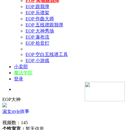
EOP 简谱跟我弹
EOP 跟我弹
EOP 乐谱架
EOP 作曲大师
EOP 五线谱跟我弹
EOP 大神秀场
EOP 瀑布流
EOP 拾音灯
EOP 空白五线谱工具
EOP 小游戏
小卖部
魔法学院
登录
EOP大神
淑女style
故事
视频数：145
个性宣言：
暂无信息