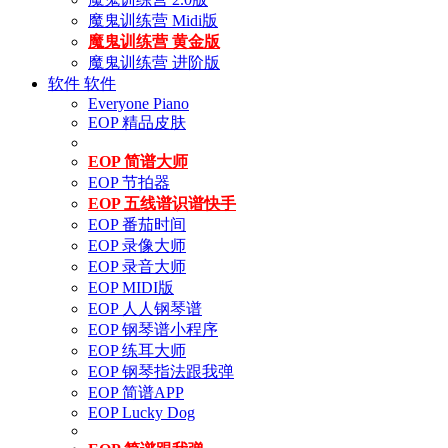
魔鬼训练营 Midi版
魔鬼训练营 黄金版
魔鬼训练营 进阶版
软件
软件
Everyone Piano
EOP 精品皮肤
EOP 简谱大师
EOP 节拍器
EOP 五线谱识谱快手
EOP 番茄时间
EOP 录像大师
EOP 录音大师
EOP MIDI版
EOP 人人钢琴谱
EOP 钢琴谱小程序
EOP 练耳大师
EOP 钢琴指法跟我弹
EOP 简谱APP
EOP Lucky Dog