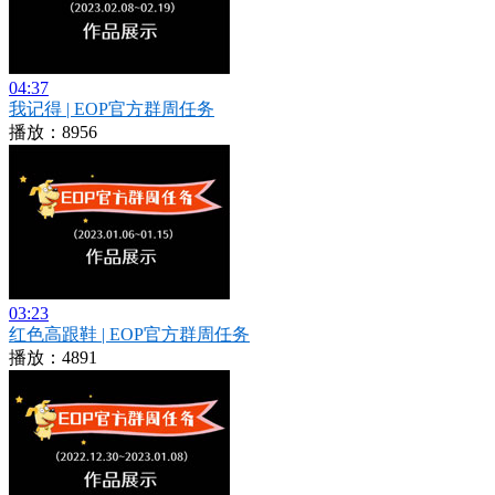
04:37
我记得 | EOP官方群周任务
播放：8956
03:23
红色高跟鞋 | EOP官方群周任务
播放：4891