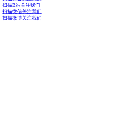
扫描B站关注我们
扫描微信关注我们
扫描微博关注我们