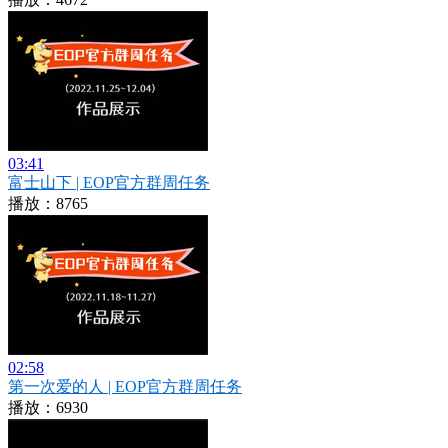
03:41
富士山下 | EOP官方群周任务
播放：8765
02:58
第一次爱的人 | EOP官方群周任务
播放：6930