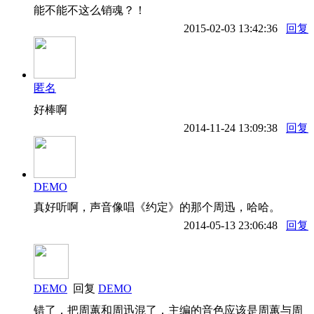
能不能不这么销魂？！
2015-02-03 13:42:36
回复
匿名
好棒啊
2014-11-24 13:09:38
回复
DEMO
真好听啊，声音像唱《约定》的那个周迅，哈哈。
2014-05-13 23:06:48
回复
DEMO
回复
DEMO
错了，把周蕙和周迅混了，主编的音色应该是周蕙与周