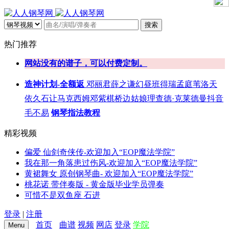
搜索
热门推荐
网站没有的谱子，可以付费定制。
造神计划-全额返
邓丽君
薛之谦
幻昼
班得瑞
孟庭苇
洛天
依
久石让
马克西姆
邓紫棋
桥边姑娘
理查德·克莱德曼
抖音
毛不易
钢琴指法教程
精彩视频
偏爱 仙剑奇侠传-欢迎加入“EOP魔法学院”
我在那一角落患过伤风-欢迎加入“EOP魔法学院”
黄裙舞女 原创钢琴曲- 欢迎加入“EOP魔法学院”
桃花诺 带伴奏版 - 黄金版毕业学员弹奏
可惜不是双鱼座 石进
登录
|
注册
首页
曲谱
视频
网店
登录
学院
Menu