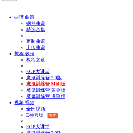
曲谱
曲谱
钢琴曲谱
精选合集
定制曲谱
上传曲谱
教程
教程
教程文章
EOP大讲堂
魔鬼训练营 2.0版
魔鬼训练营 Midi版
魔鬼训练营 黄金版
魔鬼训练营 进阶版
视频
视频
全部视频
E神秀场
有奖
EOP大讲堂
魔鬼训练营 2.0版