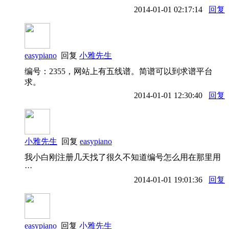
2014-01-01 02:17:14
回复
easypiano
回复
小雅先生
编号：2355，网站上有五线谱。简谱可以到求谱平台
求。
2014-01-01 12:30:40
回复
小雅先生
回复
easypiano
我小白刚注册几天找了很久不知道编号怎么用在那里用
···
2014-01-01 19:01:36
回复
easypiano
回复
小雅先生