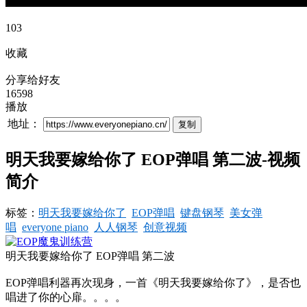
103
收藏
分享给好友
16598
播放
地址：
复制
明天我要嫁给你了 EOP弹唱 第二波-视频
简介
标签：
明天我要嫁给你了
EOP弹唱
键盘钢琴
美女弹
唱
everyone piano
人人钢琴
创意视频
明天我要嫁给你了 EOP弹唱 第二波
EOP弹唱利器再次现身，一首《明天我要嫁给你了》，是否也
唱进了你的心扉。。。。