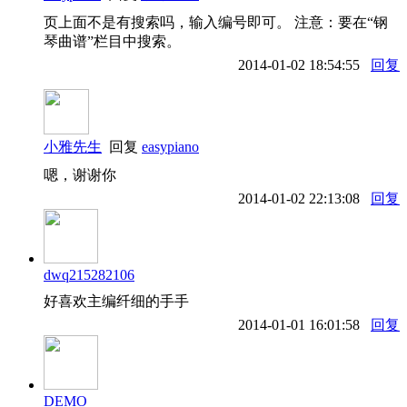
页上面不是有搜索吗，输入编号即可。 注意：要在“钢
琴曲谱”栏目中搜索。
2014-01-02 18:54:55
回复
小雅先生
回复
easypiano
嗯，谢谢你
2014-01-02 22:13:08
回复
dwq215282106
好喜欢主编纤细的手手
2014-01-01 16:01:58
回复
DEMO