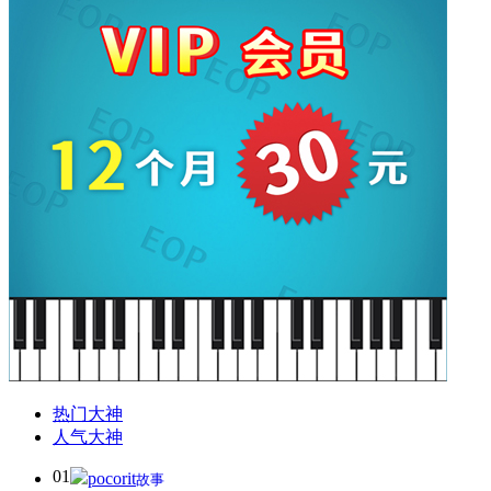
热门大神
人气大神
01
pocorit
故事