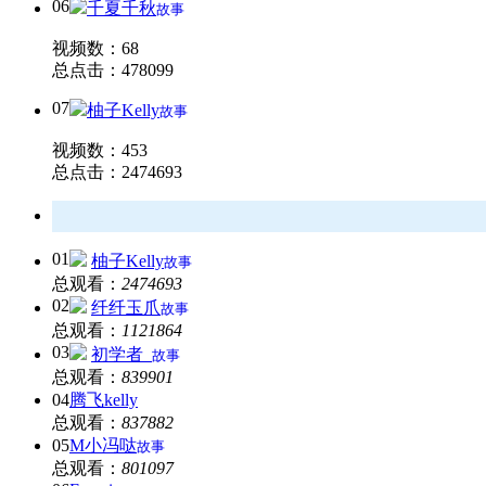
06
千夏千秋
故事
视频数：68
总点击：478099
07
柚子Kelly
故事
视频数：453
总点击：2474693
01
柚子Kelly
故事
总观看：
2474693
02
纤纤玉爪
故事
总观看：
1121864
03
初学者_
故事
总观看：
839901
04
腾飞kelly
总观看：
837882
05
M小冯哒
故事
总观看：
801097