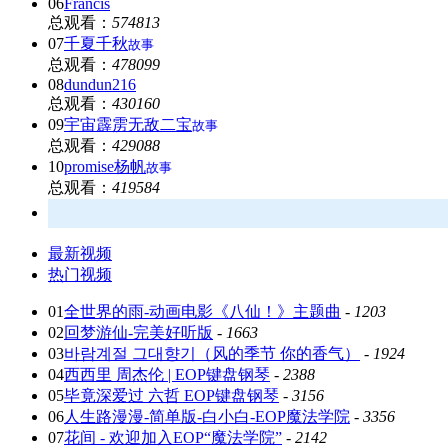
06
Francis
总观看：
574813
07
千夏千秋
故事
总观看：
478099
08
dundun216
总观看：
430160
09
宇宙霹雳无敌二宝
故事
总观看：
429088
10
promise杨帆
故事
总观看：
419584
最新视频
热门视频
01
全世界的雨-动画电影《八仙！》主题曲
-
1203
02
回梦游仙-完美好听版
-
1663
03
바람계절 그대향기（风的季节 你的香气）
-
1924
04
西西里 周杰伦 | EOP键盘钢琴
-
2388
05
毕竟深爱过 六哲 EOP键盘钢琴
-
3156
06
人生路漫漫-简单版-白小白-EOP魔法学院
-
3356
07
花间 - 欢迎加入EOP“魔法学院”
-
2142