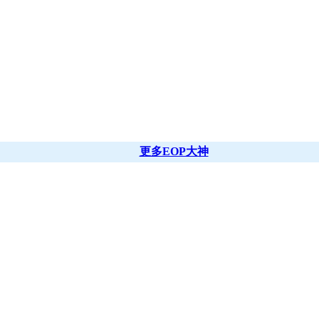
更多EOP大神