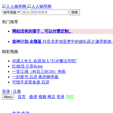
搜索
热门推荐
网站没有的谱子，可以付费定制。
造神计划-全额返
抖音
克罗地亚
梦中的婚礼
薛之谦
理查德
精彩视频
但愿人长久-欢迎加入“EOP魔法学院”
红烛泪-兰音Reine
一笑江湖（科目三BGM）热歌
一封家书 石进 夜的钢琴曲
可惜不是双鱼座 石进
登录
|
注册
首页
曲谱
视频
网店
登录
学院
Menu