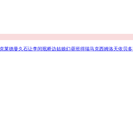
·克莱德曼
久石让
李闰珉
桥边姑娘
幻昼
班得瑞
马克西姆
洛天依
贝多