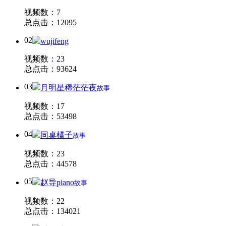
视频数：7
总点击：12095
02
wujifeng
视频数：23
总点击：93624
03
月明星稀茫茫夜
故事
视频数：17
总点击：53498
04
同桌橘子
故事
视频数：23
总点击：44578
05
赵导piano
故事
视频数：22
总点击：134021