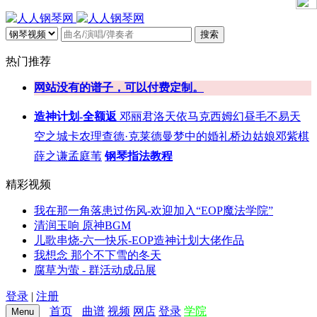
搜索
热门推荐
网站没有的谱子，可以付费定制。
造神计划-全额返
邓丽君
洛天依
马克西姆
幻昼
毛不易
天
空之城
卡农
理查德·克莱德曼
梦中的婚礼
桥边姑娘
邓紫棋
薛之谦
孟庭苇
钢琴指法教程
精彩视频
我在那一角落患过伤风-欢迎加入“EOP魔法学院”
清润玉响 原神BGM
儿歌串烧-六一快乐-EOP造神计划大佬作品
我想念 那个不下雪的冬天
腐草为萤 - 群活动成品展
登录
|
注册
首页
曲谱
视频
网店
登录
学院
Menu