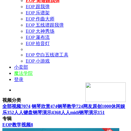
EOP 简谱跟我弹
EOP 跟我弹
EOP 乐谱架
EOP 作曲大师
EOP 五线谱跟我弹
EOP 大神秀场
EOP 瀑布流
EOP 拾音灯
EOP 空白五线谱工具
EOP 小游戏
小卖部
魔法学院
登录
视频分类
全部视频
7074
钢琴欣赏
474
钢琴教学
724
网友原创
1000
休闲娱
乐
352
人人键盘钢琴演示
4368
人人midi钢琴演示
151
专辑
EOP教学视频
8