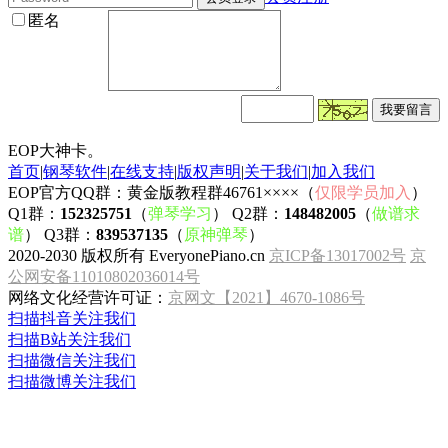
匿名
EOP大神卡。
首页
|
钢琴软件
|
在线支持
|
版权声明
|
关于我们
|
加入我们
EOP官方QQ群：黄金版教程群46761××××（
仅限学员加入
）
Q1群：
152325751
（
弹琴学习
） Q2群：
148482005
（
做谱求
谱
） Q3群：
839537135
（
原神弹琴
）
2020-2030 版权所有 EveryonePiano.cn
京ICP备13017002号
京
公网安备11010802036014号
网络文化经营许可证：
京网文【2021】4670-1086号
扫描抖音关注我们
扫描B站关注我们
扫描微信关注我们
扫描微博关注我们