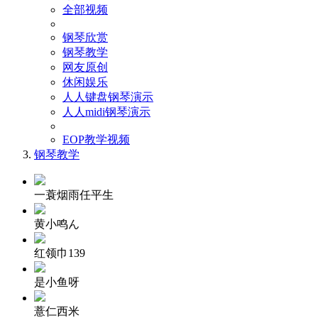
全部视频
钢琴欣赏
钢琴教学
网友原创
休闲娱乐
人人键盘钢琴演示
人人midi钢琴演示
EOP教学视频
钢琴教学
一蓑烟雨任平生
黄小鸣ん
红领巾139
是小鱼呀
薏仁西米