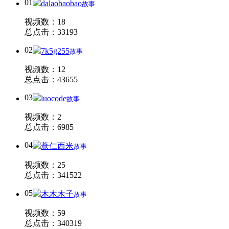
01
dalaobaobao
故事
视频数：18
总点击：33193
02
7k5g255
故事
视频数：12
总点击：43655
03
luocode
故事
视频数：2
总点击：6985
04
薏仁西米
故事
视频数：25
总点击：341522
05
木木木子
故事
视频数：59
总点击：340319