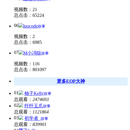
视频数：21
总点击：65224
06
luocode
故事
视频数：2
总点击：6985
07
M小冯哒
故事
视频数：116
总点击：801097
更多EOP大神
01
柚子Kelly
故事
总观看：
2474693
02
纤纤玉爪
故事
总观看：
1121864
03
初学者_
故事
总观看：
839901