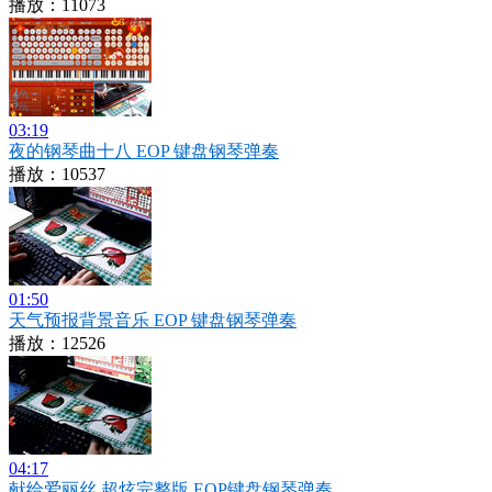
播放：11073
03:19
夜的钢琴曲十八 EOP 键盘钢琴弹奏
播放：10537
01:50
天气预报背景音乐 EOP 键盘钢琴弹奏
播放：12526
04:17
献给爱丽丝 超炫完整版 EOP键盘钢琴弹奏