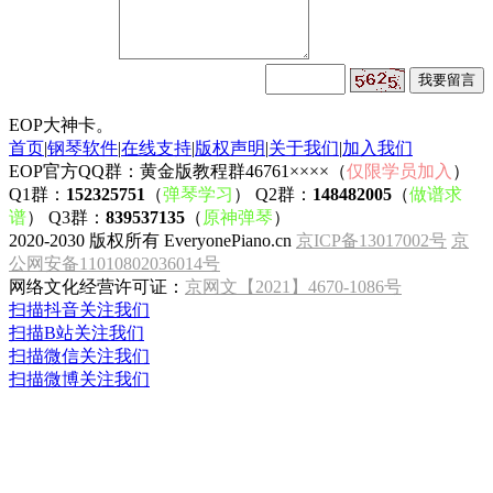
EOP大神卡。
首页
|
钢琴软件
|
在线支持
|
版权声明
|
关于我们
|
加入我们
EOP官方QQ群：黄金版教程群46761××××（
仅限学员加入
）
Q1群：
152325751
（
弹琴学习
） Q2群：
148482005
（
做谱求
谱
） Q3群：
839537135
（
原神弹琴
）
2020-2030 版权所有 EveryonePiano.cn
京ICP备13017002号
京
公网安备11010802036014号
网络文化经营许可证：
京网文【2021】4670-1086号
扫描抖音关注我们
扫描B站关注我们
扫描微信关注我们
扫描微博关注我们