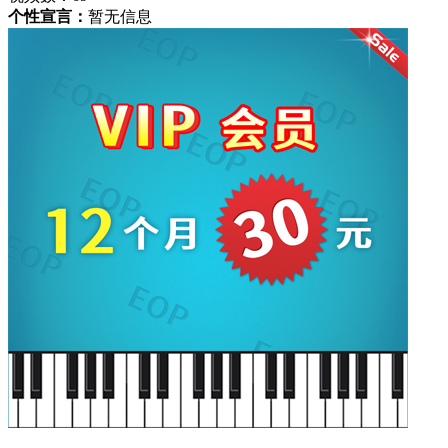
个性宣言：
暂无信息