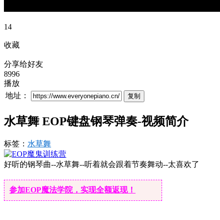
14
收藏
分享给好友
8996
播放
地址：
复制
水草舞 EOP键盘钢琴弹奏-视频简介
标签：
水草舞
好听的钢琴曲--水草舞--听着就会跟着节奏舞动--太喜欢了
参加EOP魔法学院，实现全额返现！