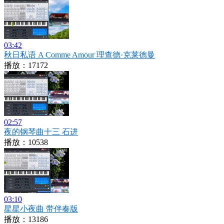
03:42
秋日私语 A Comme Amour 理查德·克莱德曼
播放：17172
02:57
夜的钢琴曲十三 石进
播放：10538
03:10
星星小夜曲 带伴奏版
播放：13186