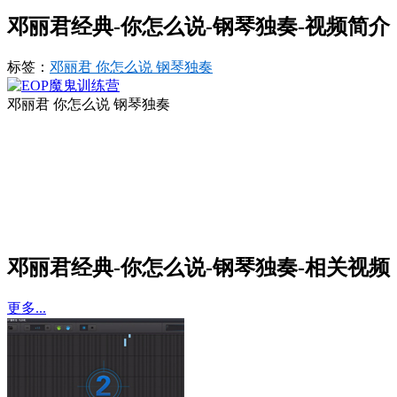
邓丽君经典-你怎么说-钢琴独奏-视频简介
标签：
邓丽君 你怎么说 钢琴独奏
邓丽君 你怎么说 钢琴独奏
邓丽君经典-你怎么说-钢琴独奏-相关视频
更多...