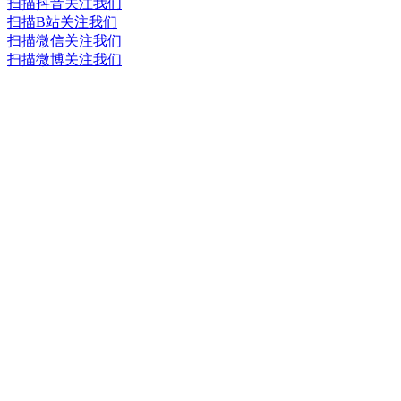
扫描抖音关注我们
扫描B站关注我们
扫描微信关注我们
扫描微博关注我们