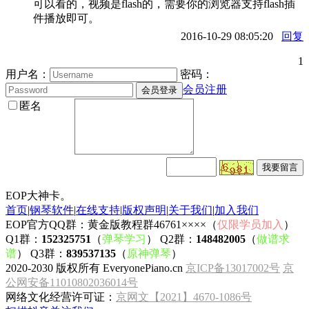
可以看的，视频是flash的，需要你的浏览器支持flash插
件播放即可。
2016-10-29 08:05:20
回复
1
用户名：
密码：
会员注册
匿名
EOP大神卡。
首页
|
钢琴软件
|
在线支持
|
版权声明
|
关于我们
|
加入我们
EOP官方QQ群：黄金版教程群46761××××（
仅限学员加入
）
Q1群：
152325751
（
弹琴学习
） Q2群：
148482005
（
做谱求
谱
） Q3群：
839537135
（
原神弹琴
）
2020-2030 版权所有 EveryonePiano.cn
京ICP备13017002号
京
公网安备11010802036014号
网络文化经营许可证：
京网文【2021】4670-1086号