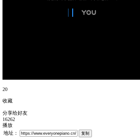
20
收藏
分享给好友
16262
播放
地址：
复制