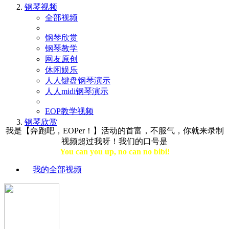
钢琴视频
全部视频
钢琴欣赏
钢琴教学
网友原创
休闲娱乐
人人键盘钢琴演示
人人midi钢琴演示
EOP教学视频
钢琴欣赏
我是【奔跑吧，EOPer！】活动的首富，不服气，你就来录制
视频超过我呀！我们的口号是
You can you up, no can no bibi!
我的全部视频