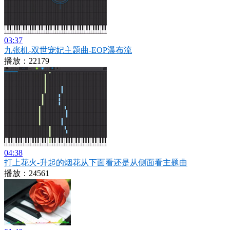
03:37
九张机-双世宠妃主题曲-EOP瀑布流
播放：22179
04:38
打上花火-升起的烟花从下面看还是从侧面看主题曲
播放：24561