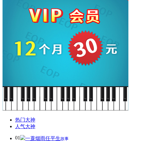
热门大神
人气大神
01
一蓑烟雨任平生
故事