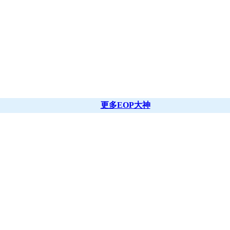
更多EOP大神