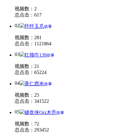
视频数：2
总点击：617
02
纤纤玉爪
故事
视频数：281
总点击：1121864
03
红领巾139
故事
视频数：21
总点击：65224
04
薏仁西米
故事
视频数：25
总点击：341522
05
键盘侠Orz木乔
故事
视频数：72
总点击：293452