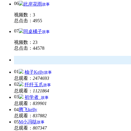
06
此岸花雨
故事
视频数：3
总点击：4955
07
同桌橘子
故事
视频数：23
总点击：44578
01
柚子Kelly
故事
总观看：
2474693
02
纤纤玉爪
故事
总观看：
1121864
03
初学者_
故事
总观看：
839901
04
腾飞kelly
总观看：
837882
05
M小冯哒
故事
总观看：
807347