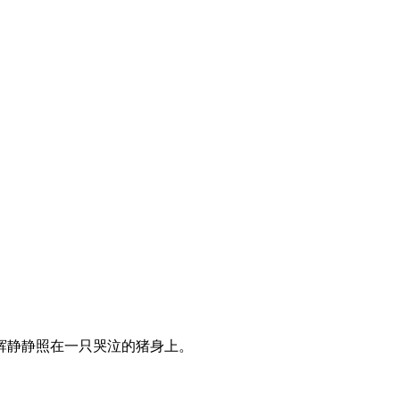
辉静静照在一只哭泣的猪身上。