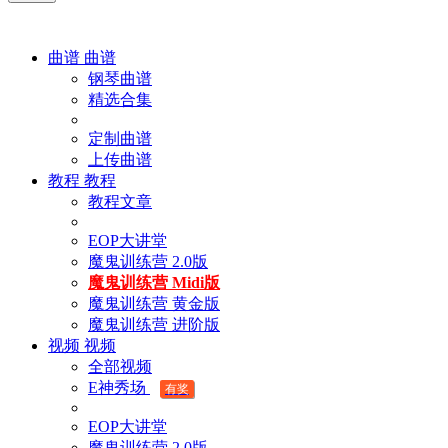
曲谱
曲谱
钢琴曲谱
精选合集
定制曲谱
上传曲谱
教程
教程
教程文章
EOP大讲堂
魔鬼训练营 2.0版
魔鬼训练营 Midi版
魔鬼训练营 黄金版
魔鬼训练营 进阶版
视频
视频
全部视频
E神秀场
有奖
EOP大讲堂
魔鬼训练营 2.0版