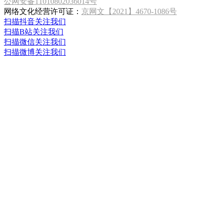
公网安备11010802036014号
网络文化经营许可证：
京网文【2021】4670-1086号
扫描抖音关注我们
扫描B站关注我们
扫描微信关注我们
扫描微博关注我们