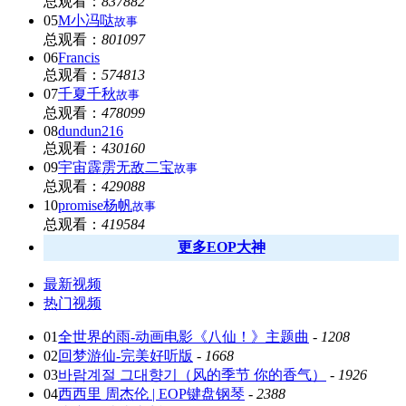
总观看：
837882
05
M小冯哒
故事
总观看：
801097
06
Francis
总观看：
574813
07
千夏千秋
故事
总观看：
478099
08
dundun216
总观看：
430160
09
宇宙霹雳无敌二宝
故事
总观看：
429088
10
promise杨帆
故事
总观看：
419584
更多EOP大神
最新视频
热门视频
01
全世界的雨-动画电影《八仙！》主题曲
-
1208
02
回梦游仙-完美好听版
-
1668
03
바람계절 그대향기（风的季节 你的香气）
-
1926
04
西西里 周杰伦 | EOP键盘钢琴
-
2388