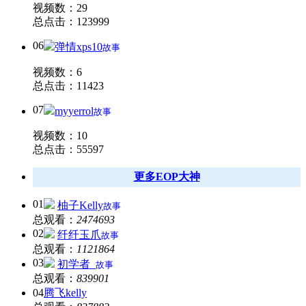
视频数：29
总点击：123999
06
弹情xps10
故事
视频数：6
总点击：11423
07
myyerrol
故事
视频数：10
总点击：55597
更多EOP大神
01
柚子Kelly
故事
总观看：
2474693
02
纤纤玉爪
故事
总观看：
1121864
03
初学者_
故事
总观看：
839901
04
腾飞kelly