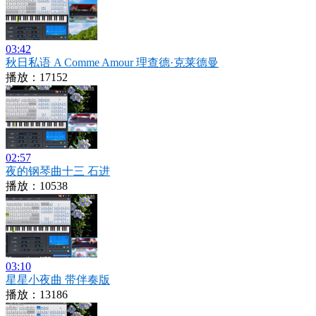
03:42
秋日私语 A Comme Amour 理查德·克莱德曼
播放：17152
02:57
夜的钢琴曲十三 石进
播放：10538
03:10
星星小夜曲 带伴奏版
播放：13186