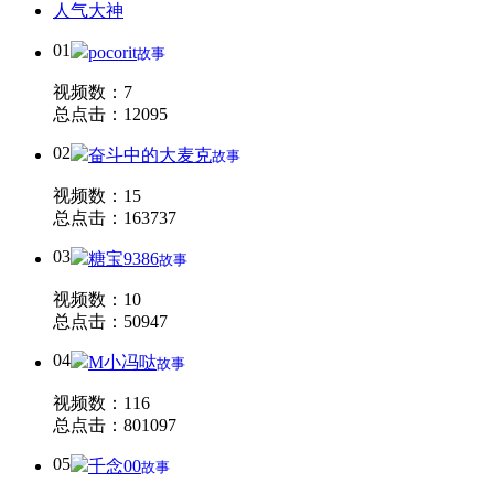
人气大神
01
pocorit
故事
视频数：7
总点击：12095
02
奋斗中的大麦克
故事
视频数：15
总点击：163737
03
糖宝9386
故事
视频数：10
总点击：50947
04
M小冯哒
故事
视频数：116
总点击：801097
05
千念00
故事