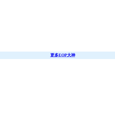
更多EOP大神