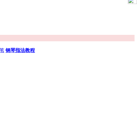
苇
钢琴指法教程