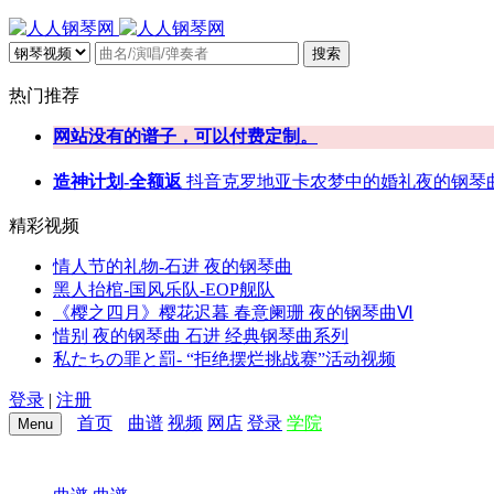
搜索
热门推荐
网站没有的谱子，可以付费定制。
造神计划-全额返
抖音
克罗地亚
卡农
梦中的婚礼
夜的钢琴
精彩视频
情人节的礼物-石进 夜的钢琴曲
黑人抬棺-国风乐队-EOP舰队
《樱之四月》樱花迟暮 春意阑珊 夜的钢琴曲Ⅵ
惜别 夜的钢琴曲 石进 经典钢琴曲系列
私たちの罪と罰- “拒绝摆烂挑战赛”活动视频
登录
|
注册
首页
曲谱
视频
网店
登录
学院
Menu