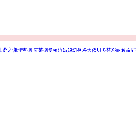
曲
薛之谦
理查德·克莱德曼
桥边姑娘
幻昼
洛天依
贝多芬
邓丽君
孟庭