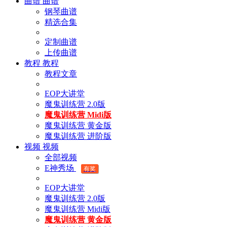
曲谱
曲谱
钢琴曲谱
精选合集
定制曲谱
上传曲谱
教程
教程
教程文章
EOP大讲堂
魔鬼训练营 2.0版
魔鬼训练营 Midi版
魔鬼训练营 黄金版
魔鬼训练营 进阶版
视频
视频
全部视频
E神秀场
有奖
EOP大讲堂
魔鬼训练营 2.0版
魔鬼训练营 Midi版
魔鬼训练营 黄金版