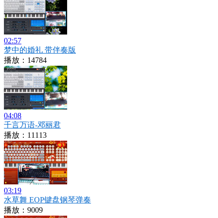
02:57
梦中的婚礼 带伴奏版
播放：14784
04:08
千言万语-邓丽君
播放：11113
03:19
水草舞 EOP键盘钢琴弹奏
播放：9009