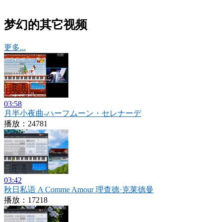
梦幻的其它视频
更多...
03:58
月半小夜曲-ハーフムーン・セレナーデ
播放：24781
03:42
秋日私语 A Comme Amour 理查德·克莱德曼
播放：17218