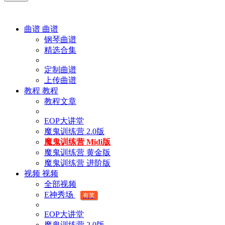
曲谱
曲谱
钢琴曲谱
精选合集
定制曲谱
上传曲谱
教程
教程
教程文章
EOP大讲堂
魔鬼训练营 2.0版
魔鬼训练营 Midi版
魔鬼训练营 黄金版
魔鬼训练营 进阶版
视频
视频
全部视频
E神秀场
有奖
EOP大讲堂
魔鬼训练营 2.0版