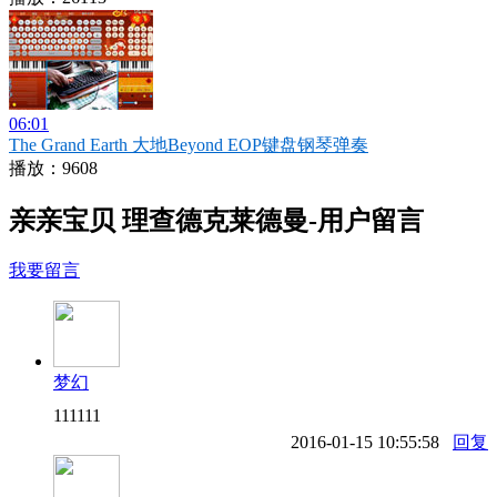
06:01
The Grand Earth 大地Beyond EOP键盘钢琴弹奏
播放：9608
亲亲宝贝 理查德克莱德曼-用户留言
我要留言
梦幻
111111
2016-01-15 10:55:58
回复