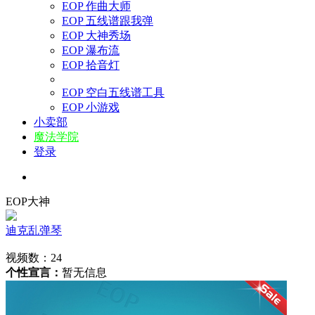
EOP 作曲大师
EOP 五线谱跟我弹
EOP 大神秀场
EOP 瀑布流
EOP 拾音灯
EOP 空白五线谱工具
EOP 小游戏
小卖部
魔法学院
登录
EOP大神
迪克乱弹琴
视频数：24
个性宣言：
暂无信息