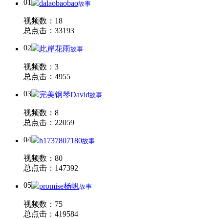
01
dalaobaobao
故事
视频数：18
总点击：33193
02
此岸花雨
故事
视频数：3
总点击：4955
03
完美钢琴David
故事
视频数：8
总点击：22059
04
h1737807180
故事
视频数：80
总点击：147392
05
promise杨帆
故事
视频数：75
总点击：419584