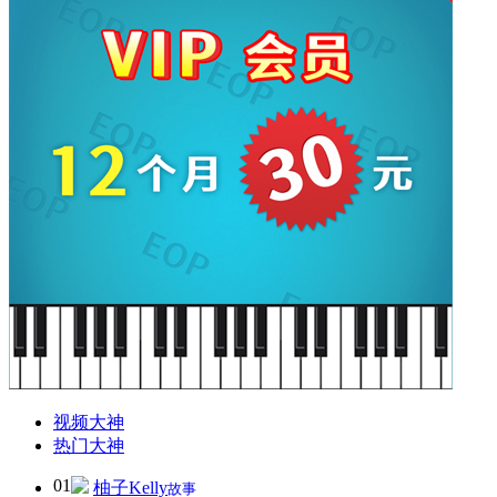
视频大神
热门大神
01
柚子Kelly
故事