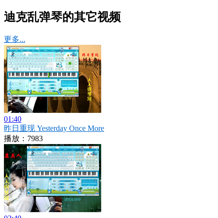
迪克乱弹琴的其它视频
更多...
01:40
昨日重现 Yesterday Once More
播放：7983