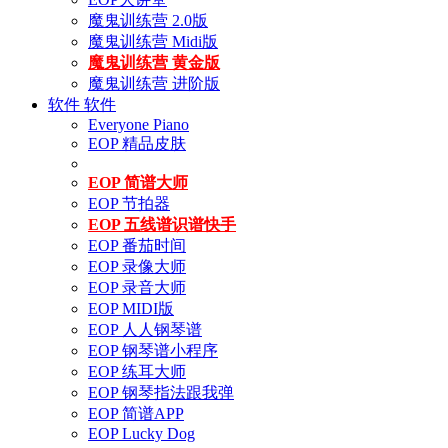
魔鬼训练营 2.0版
魔鬼训练营 Midi版
魔鬼训练营 黄金版
魔鬼训练营 进阶版
软件
软件
Everyone Piano
EOP 精品皮肤
EOP 简谱大师
EOP 节拍器
EOP 五线谱识谱快手
EOP 番茄时间
EOP 录像大师
EOP 录音大师
EOP MIDI版
EOP 人人钢琴谱
EOP 钢琴谱小程序
EOP 练耳大师
EOP 钢琴指法跟我弹
EOP 简谱APP
EOP Lucky Dog