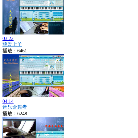
03:22
狼爱上羊
播放：6461
04:14
音乐盒舞者
播放：6248