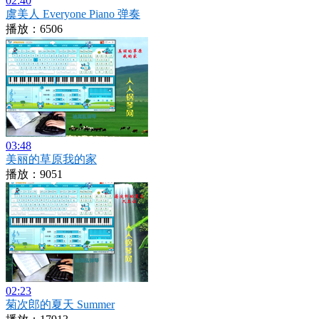
02:40
虞美人 Everyone Piano 弹奏
播放：6506
03:48
美丽的草原我的家
播放：9051
02:23
菊次郎的夏天 Summer