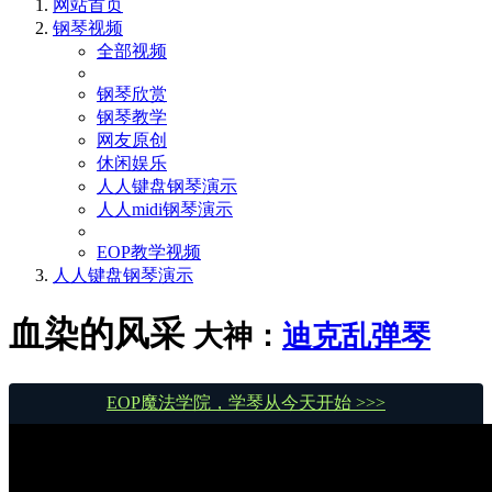
网站首页
钢琴视频
全部视频
钢琴欣赏
钢琴教学
网友原创
休闲娱乐
人人键盘钢琴演示
人人midi钢琴演示
EOP教学视频
人人键盘钢琴演示
血染的风采
大神：
迪克乱弹琴
EOP魔法学院，学琴从今天开始 >>>