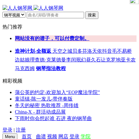
搜索
热门推荐
网站没有的谱子，可以付费定制。
造神计划-全额返
天空之城
贝多芬
洛天依
抖音
毛不易
桥
边姑娘
理查德·克莱德曼
李闰珉
幻昼
久石让
克罗地亚
卡农
马克西姆
钢琴指法教程
精彩视频
蒲公英的约定-欢迎加入“EOP魔法学院”
童话镇-陈一发儿-带伴奏版
冬天的秘密 热歌推荐 -周传雄
China-X - 群活动成品展
下雨时你会想起谁 石进 夜的钢琴曲
登录
|
注册
首页
曲谱
视频
网店
登录
学院
Menu