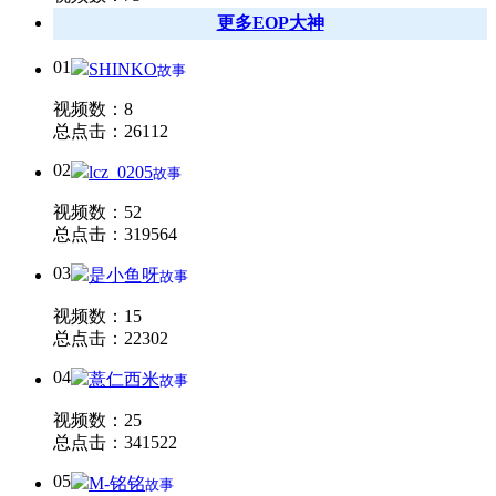
更多EOP大神
01
SHINKO
故事
视频数：8
总点击：26112
02
lcz_0205
故事
视频数：52
总点击：319564
03
是小鱼呀
故事
视频数：15
总点击：22302
04
薏仁西米
故事
视频数：25
总点击：341522
05
M-铭铭
故事