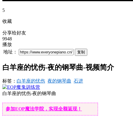
5
收藏
分享给好友
9948
播放
地址：
复制
白羊座的忧伤-夜的钢琴曲-视频简介
标签：
白羊座的忧伤
夜的钢琴曲
石进
白羊座的忧伤-夜的钢琴曲
参加EOP魔法学院，实现全额返现！