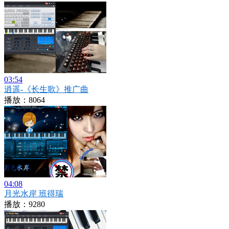
03:54
逍遥-《长生歌》推广曲
播放：8064
04:08
月光水岸 班得瑞
播放：9280