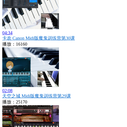
04:34
卡农 Canon Midi版魔鬼训练营第30课
播放：16160
02:08
天空之城 Midi版魔鬼训练营第29课
播放：25170