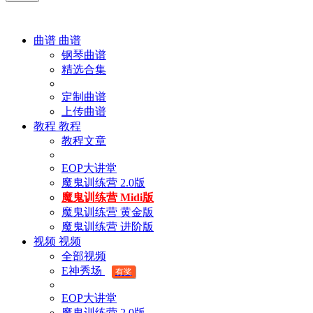
曲谱
曲谱
钢琴曲谱
精选合集
定制曲谱
上传曲谱
教程
教程
教程文章
EOP大讲堂
魔鬼训练营 2.0版
魔鬼训练营 Midi版
魔鬼训练营 黄金版
魔鬼训练营 进阶版
视频
视频
全部视频
E神秀场
有奖
EOP大讲堂
魔鬼训练营 2.0版