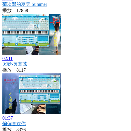
菊次郎的夏天 Summer
播放：17858
02:11
哭砂-黄莺莺
播放：8117
01:37
偏偏喜欢你
播放：8376