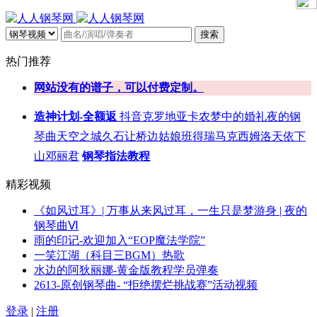
搜索
热门推荐
网站没有的谱子，可以付费定制。
造神计划-全额返
抖音
克罗地亚
卡农
梦中的婚礼
夜的钢
琴曲
天空之城
久石让
桥边姑娘
班得瑞
马克西姆
洛天依
下
山
邓丽君
钢琴指法教程
精彩视频
《如风过耳》| 万事从来风过耳，一生只是梦游身 | 夜的
钢琴曲Ⅵ
雨的印记-欢迎加入“EOP魔法学院”
一笑江湖（科目三BGM）热歌
水边的阿狄丽娜-黄金版教程学员弹奏
2613-原创钢琴曲- “拒绝摆烂挑战赛”活动视频
登录
|
注册