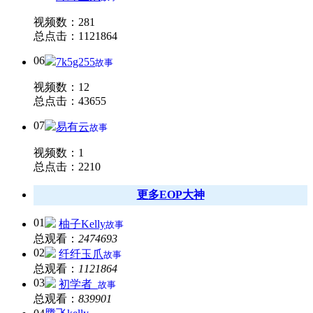
视频数：281
总点击：1121864
06
7k5g255
故事
视频数：12
总点击：43655
07
易有云
故事
视频数：1
总点击：2210
更多EOP大神
01
柚子Kelly
故事
总观看：
2474693
02
纤纤玉爪
故事
总观看：
1121864
03
初学者_
故事
总观看：
839901