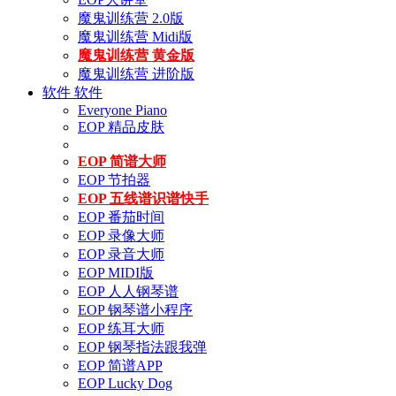
魔鬼训练营 2.0版
魔鬼训练营 Midi版
魔鬼训练营 黄金版
魔鬼训练营 进阶版
软件
软件
Everyone Piano
EOP 精品皮肤
EOP 简谱大师
EOP 节拍器
EOP 五线谱识谱快手
EOP 番茄时间
EOP 录像大师
EOP 录音大师
EOP MIDI版
EOP 人人钢琴谱
EOP 钢琴谱小程序
EOP 练耳大师
EOP 钢琴指法跟我弹
EOP 简谱APP
EOP Lucky Dog