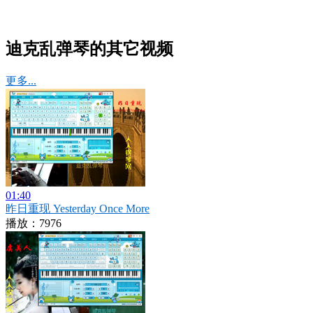
迪克乱弹琴的其它视频
更多...
01:40
昨日重现 Yesterday Once More
播放：7976