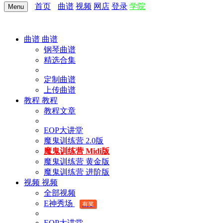
首页
曲谱
视频
网店
登录
学院
Menu
曲谱
曲谱
钢琴曲谱
精选合集
定制曲谱
上传曲谱
教程
教程
教程文章
EOP大讲堂
魔鬼训练营 2.0版
魔鬼训练营 Midi版
魔鬼训练营 黄金版
魔鬼训练营 进阶版
视频
视频
全部视频
E神秀场
有奖
EOP大讲堂