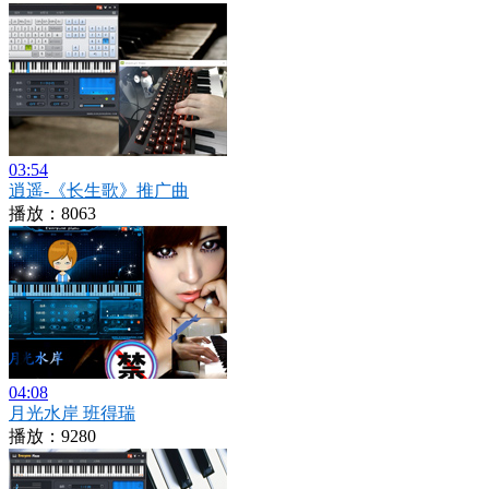
03:54
逍遥-《长生歌》推广曲
播放：8063
04:08
月光水岸 班得瑞
播放：9280