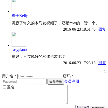
橙子Kelly
沉寂了许久的木马发视频了，还是midi的，赞一个。
2016-06-23 18:51:40
回复
easypiano
挺好，不过说好的30课卡农呢？
2016-06-23 17:23:13
回复
1
用户名：
密码：
会员注册
匿名