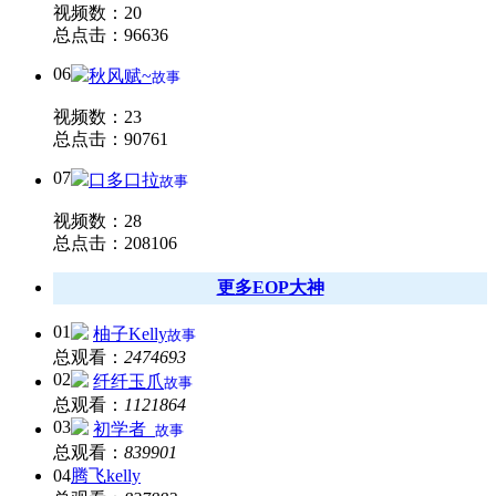
视频数：20
总点击：96636
06
秋风赋~
故事
视频数：23
总点击：90761
07
口多口拉
故事
视频数：28
总点击：208106
更多EOP大神
01
柚子Kelly
故事
总观看：
2474693
02
纤纤玉爪
故事
总观看：
1121864
03
初学者_
故事
总观看：
839901
04
腾飞kelly