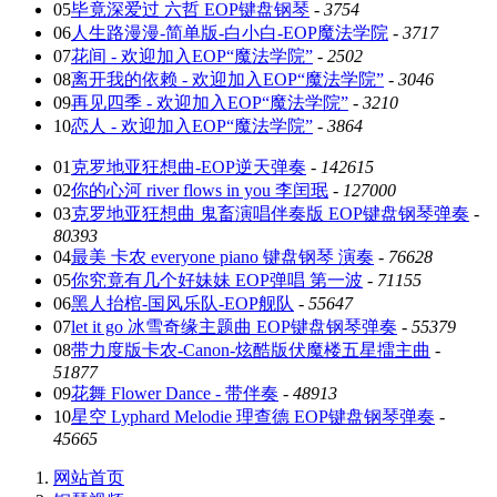
05
毕竟深爱过 六哲 EOP键盘钢琴
-
3754
06
人生路漫漫-简单版-白小白-EOP魔法学院
-
3717
07
花间 - 欢迎加入EOP“魔法学院”
-
2502
08
离开我的依赖 - 欢迎加入EOP“魔法学院”
-
3046
09
再见四季 - 欢迎加入EOP“魔法学院”
-
3210
10
恋人 - 欢迎加入EOP“魔法学院”
-
3864
01
克罗地亚狂想曲-EOP逆天弹奏
-
142615
02
你的心河 river flows in you 李闰珉
-
127000
03
克罗地亚狂想曲 鬼畜演唱伴奏版 EOP键盘钢琴弹奏
-
80393
04
最美 卡农 everyone piano 键盘钢琴 演奏
-
76628
05
你究竟有几个好妹妹 EOP弹唱 第一波
-
71155
06
黑人抬棺-国风乐队-EOP舰队
-
55647
07
let it go 冰雪奇缘主题曲 EOP键盘钢琴弹奏
-
55379
08
带力度版卡农-Canon-炫酷版伏魔楼五星擂主曲
-
51877
09
花舞 Flower Dance - 带伴奏
-
48913
10
星空 Lyphard Melodie 理查德 EOP键盘钢琴弹奏
-
45665
网站首页