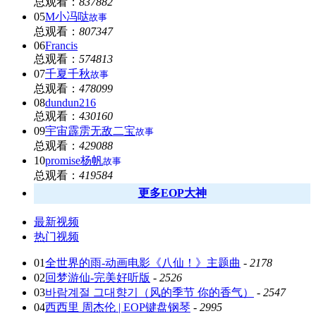
总观看：
837882
05
M小冯哒
故事
总观看：
807347
06
Francis
总观看：
574813
07
千夏千秋
故事
总观看：
478099
08
dundun216
总观看：
430160
09
宇宙霹雳无敌二宝
故事
总观看：
429088
10
promise杨帆
故事
总观看：
419584
更多EOP大神
最新视频
热门视频
01
全世界的雨-动画电影《八仙！》主题曲
-
2178
02
回梦游仙-完美好听版
-
2526
03
바람계절 그대향기（风的季节 你的香气）
-
2547
04
西西里 周杰伦 | EOP键盘钢琴
-
2995