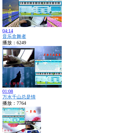
04:14
音乐盒舞者
播放：6249
01:08
万水千山总是情
播放：7764