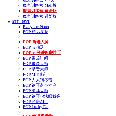
魔鬼训练营 Midi版
魔鬼训练营 黄金版
魔鬼训练营 进阶版
软件
软件
Everyone Piano
EOP 精品皮肤
EOP 简谱大师
EOP 节拍器
EOP 五线谱识谱快手
EOP 番茄时间
EOP 录像大师
EOP 录音大师
EOP MIDI版
EOP 人人钢琴谱
EOP 钢琴谱小程序
EOP 练耳大师
EOP 钢琴指法跟我弹
EOP 简谱APP
EOP Lucky Dog