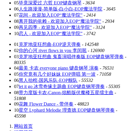
05
毕竟深爱过 六哲 EOP键盘钢琴
-
3634
06
人生路漫漫-简单版-白小白-EOP魔法学院
-
3645
07
花间 - 欢迎加入EOP“魔法学院”
-
2414
08
离开我的依赖 - 欢迎加入EOP“魔法学院”
-
2934
09
再见四季 - 欢迎加入EOP“魔法学院”
-
3124
10
恋人 - 欢迎加入EOP“魔法学院”
-
3742
01
克罗地亚狂想曲-EOP逆天弹奏
-
142548
02
你的心河 river flows in you 李闰珉
-
126900
03
克罗地亚狂想曲 鬼畜演唱伴奏版 EOP键盘钢琴弹奏
-
80335
04
最美 卡农 everyone piano 键盘钢琴 演奏
-
76531
05
你究竟有几个好妹妹 EOP弹唱 第一波
-
71058
06
黑人抬棺-国风乐队-EOP舰队
-
55532
07
let it go 冰雪奇缘主题曲 EOP键盘钢琴弹奏
-
55305
08
带力度版卡农-Canon-炫酷版伏魔楼五星擂主曲
-
51808
09
花舞 Flower Dance - 带伴奏
-
48823
10
星空 Lyphard Melodie 理查德 EOP键盘钢琴弹奏
-
45598
网站首页