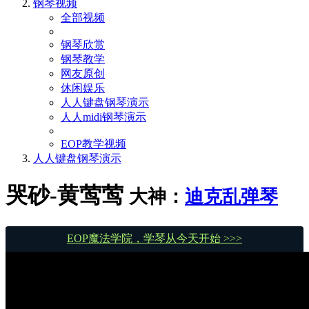
钢琴视频
全部视频
钢琴欣赏
钢琴教学
网友原创
休闲娱乐
人人键盘钢琴演示
人人midi钢琴演示
EOP教学视频
人人键盘钢琴演示
哭砂-黄莺莺
大神：
迪克乱弹琴
EOP魔法学院，学琴从今天开始 >>>