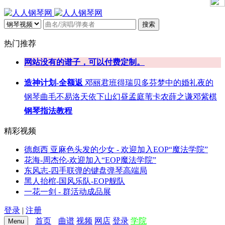
搜索
热门推荐
网站没有的谱子，可以付费定制。
造神计划-全额返
邓丽君
班得瑞
贝多芬
梦中的婚礼
夜的
钢琴曲
毛不易
洛天依
下山
幻昼
孟庭苇
卡农
薛之谦
邓紫棋
钢琴指法教程
精彩视频
德彪西 亚麻色头发的少女 - 欢迎加入EOP“魔法学院”
花海-周杰伦-欢迎加入“EOP魔法学院”
东风志-四手联弹的键盘弹琴高端局
黑人抬棺-国风乐队-EOP舰队
一花一剑 - 群活动成品展
登录
|
注册
首页
曲谱
视频
网店
登录
学院
Menu