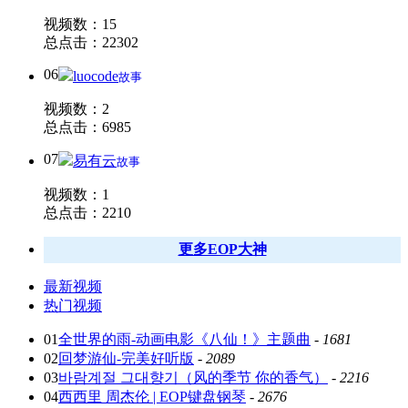
视频数：15
总点击：22302
06
luocode
故事
视频数：2
总点击：6985
07
易有云
故事
视频数：1
总点击：2210
更多EOP大神
最新视频
热门视频
01
全世界的雨-动画电影《八仙！》主题曲
-
1681
02
回梦游仙-完美好听版
-
2089
03
바람계절 그대향기（风的季节 你的香气）
-
2216
04
西西里 周杰伦 | EOP键盘钢琴
-
2676