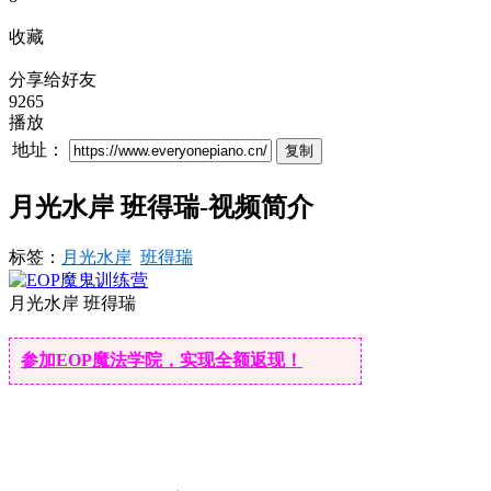
收藏
分享给好友
9265
播放
地址：
复制
月光水岸 班得瑞-视频简介
标签：
月光水岸
班得瑞
月光水岸 班得瑞
参加EOP魔法学院，实现全额返现！