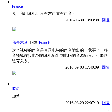
Francis
咦，我用耳机听只有左声道有声音~
2016-08-30 13:03:38
回复
我是木马
回复
Francis
这个视频的声音是直录电钢的声音输出的，我买了一根
音频线连接电钢的耳机输出到电脑的音源输入。可能跟
这有关系。
2016-09-03 17:40:09
回复
匿名
18禁！
2016-08-29 22:07:19
回复
1