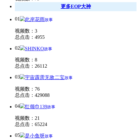
更多EOP大神
01
此岸花雨
故事
视频数：3
总点击：4955
02
SHINKO
故事
视频数：8
总点击：26112
03
宇宙霹雳无敌二宝
故事
视频数：76
总点击：429088
04
红领巾139
故事
视频数：21
总点击：65224
05
是小鱼呀
故事