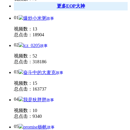
更多EOP大神
01
爆炒小米粥
故事
视频数：13
总点击：18904
02
lcz_0205
故事
视频数：52
总点击：318186
03
奋斗中的大麦克
故事
视频数：15
总点击：163737
04
我是狄胖胖
故事
视频数：10
总点击：9340
05
promise杨帆
故事