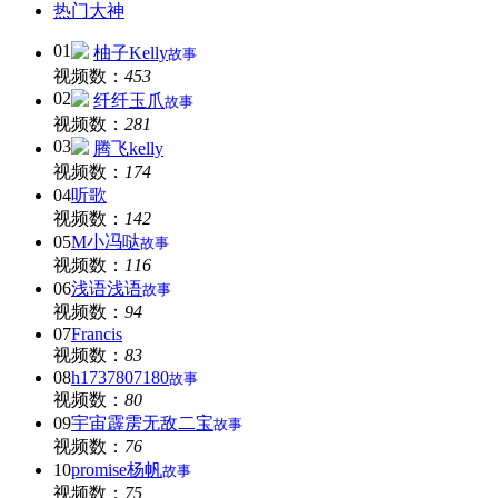
热门大神
01
柚子Kelly
故事
视频数：
453
02
纤纤玉爪
故事
视频数：
281
03
腾飞kelly
视频数：
174
04
听歌
视频数：
142
05
M小冯哒
故事
视频数：
116
06
浅语浅语
故事
视频数：
94
07
Francis
视频数：
83
08
h1737807180
故事
视频数：
80
09
宇宙霹雳无敌二宝
故事
视频数：
76
10
promise杨帆
故事
视频数：
75