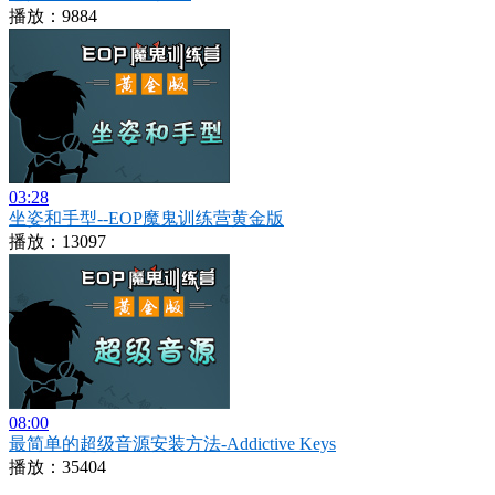
播放：9884
03:28
坐姿和手型--EOP魔鬼训练营黄金版
播放：13097
08:00
最简单的超级音源安装方法-Addictive Keys
播放：35404