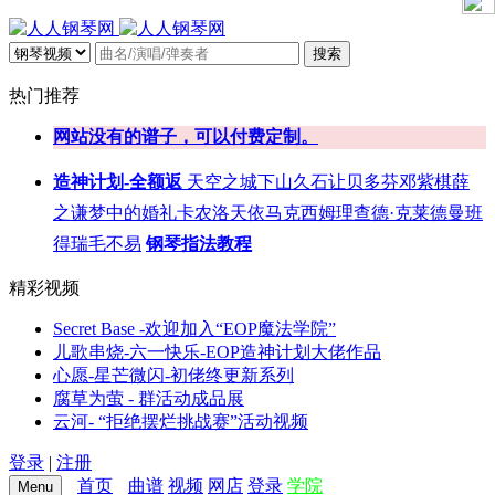
搜索
热门推荐
网站没有的谱子，可以付费定制。
造神计划-全额返
天空之城
下山
久石让
贝多芬
邓紫棋
薛
之谦
梦中的婚礼
卡农
洛天依
马克西姆
理查德·克莱德曼
班
得瑞
毛不易
钢琴指法教程
精彩视频
Secret Base -欢迎加入“EOP魔法学院”
儿歌串烧-六一快乐-EOP造神计划大佬作品
心愿-星芒微闪-初佬终更新系列
腐草为萤 - 群活动成品展
云河- “拒绝摆烂挑战赛”活动视频
登录
|
注册
首页
曲谱
视频
网店
登录
学院
Menu