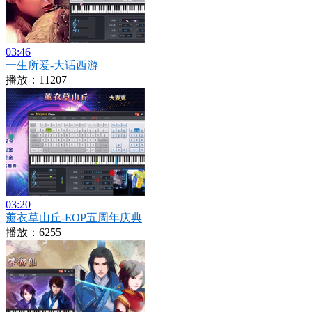
03:46
一生所爱-大话西游
播放：11207
03:20
薰衣草山丘-EOP五周年庆典
播放：6255