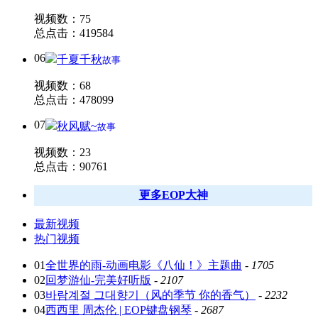
视频数：75
总点击：419584
06
千夏千秋
故事
视频数：68
总点击：478099
07
秋风赋~
故事
视频数：23
总点击：90761
更多EOP大神
最新视频
热门视频
01
全世界的雨-动画电影《八仙！》主题曲
-
1705
02
回梦游仙-完美好听版
-
2107
03
바람계절 그대향기（风的季节 你的香气）
-
2232
04
西西里 周杰伦 | EOP键盘钢琴
-
2687