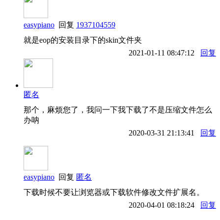
easypiano
回复
1937104559
就是eop的安装目录下的skin文件夹
2021-01-11 08:47:12
回复
匿名
那个，麻烦您了，我问一下我下载了不是压缩文件怎么
办呐
2020-03-31 21:13:41
回复
easypiano
回复
匿名
下载时候不要让浏览器或下载软件修改文件扩展名。
2020-04-01 08:18:24
回复