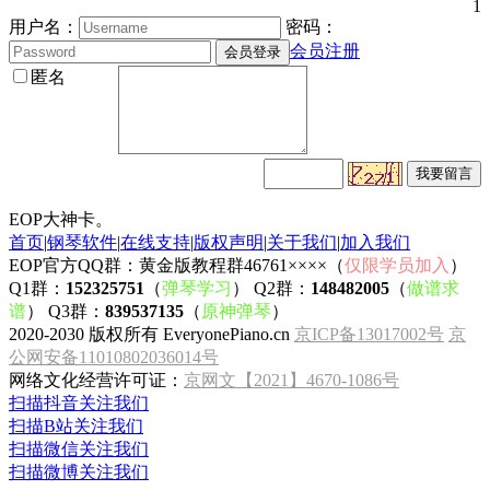
1
用户名：
密码：
会员注册
匿名
EOP大神卡。
首页
|
钢琴软件
|
在线支持
|
版权声明
|
关于我们
|
加入我们
EOP官方QQ群：黄金版教程群46761××××（
仅限学员加入
）
Q1群：
152325751
（
弹琴学习
） Q2群：
148482005
（
做谱求
谱
） Q3群：
839537135
（
原神弹琴
）
2020-2030 版权所有 EveryonePiano.cn
京ICP备13017002号
京
公网安备11010802036014号
网络文化经营许可证：
京网文【2021】4670-1086号
扫描抖音关注我们
扫描B站关注我们
扫描微信关注我们
扫描微博关注我们