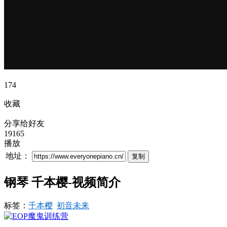
174
收藏
分享给好友
19165
播放
地址：
复制
钢琴 千本樱-视频简介
标签：
千本樱
初音未来