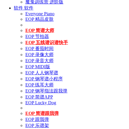
魔鬼训练营 进阶版
软件
软件
Everyone Piano
EOP 精品皮肤
EOP 简谱大师
EOP 节拍器
EOP 五线谱识谱快手
EOP 番茄时间
EOP 录像大师
EOP 录音大师
EOP MIDI版
EOP 人人钢琴谱
EOP 钢琴谱小程序
EOP 练耳大师
EOP 钢琴指法跟我弹
EOP 简谱APP
EOP Lucky Dog
EOP 简谱跟我弹
EOP 跟我弹
EOP 乐谱架