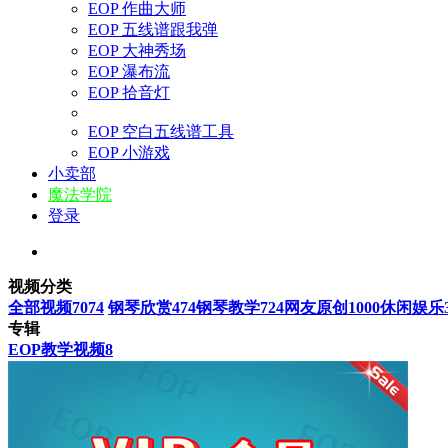
EOP 作曲大师
EOP 五线谱跟我弹
EOP 大神秀场
EOP 瀑布流
EOP 拾音灯
EOP 空白五线谱工具
EOP 小游戏
小卖部
魔法学院
登录
视频分类
全部视频
7074
钢琴欣赏
474
钢琴教学
724
网友原创
1000
休闲娱乐
专辑
EOP教学视频
8