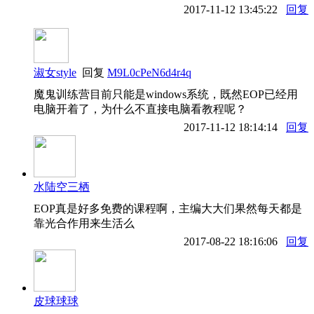
2017-11-12 13:45:22
回复
淑女style
回复
M9L0cPeN6d4r4q
魔鬼训练营目前只能是windows系统，既然EOP已经用
电脑开着了，为什么不直接电脑看教程呢？
2017-11-12 18:14:14
回复
水陆空三栖
EOP真是好多免费的课程啊，主编大大们果然每天都是
靠光合作用来生活么
2017-08-22 18:16:06
回复
皮球球球