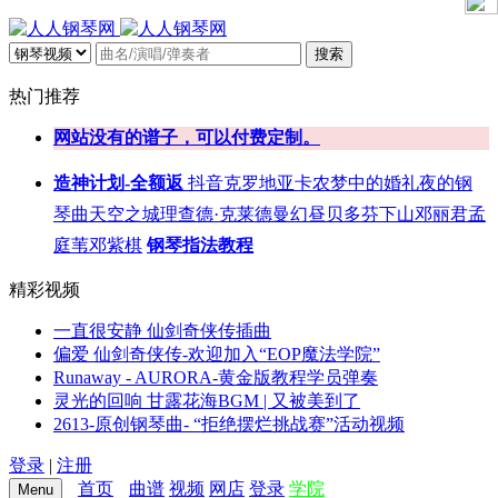
搜索
热门推荐
网站没有的谱子，可以付费定制。
造神计划-全额返
抖音
克罗地亚
卡农
梦中的婚礼
夜的钢
琴曲
天空之城
理查德·克莱德曼
幻昼
贝多芬
下山
邓丽君
孟
庭苇
邓紫棋
钢琴指法教程
精彩视频
一直很安静 仙剑奇侠传插曲
偏爱 仙剑奇侠传-欢迎加入“EOP魔法学院”
Runaway - AURORA-黄金版教程学员弹奏
灵光的回响 甘露花海BGM | 又被美到了
2613-原创钢琴曲- “拒绝摆烂挑战赛”活动视频
登录
|
注册
首页
曲谱
视频
网店
登录
学院
Menu