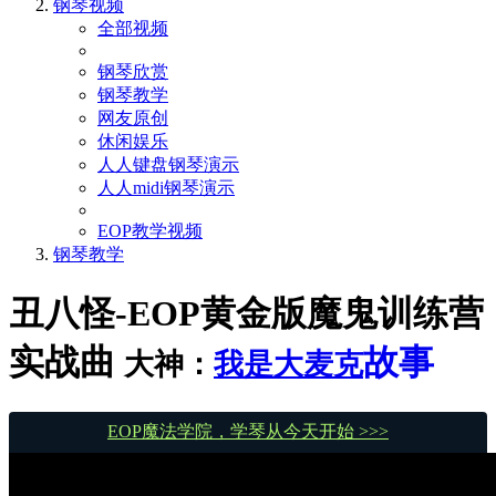
钢琴视频
全部视频
钢琴欣赏
钢琴教学
网友原创
休闲娱乐
人人键盘钢琴演示
人人midi钢琴演示
EOP教学视频
钢琴教学
丑八怪-EOP黄金版魔鬼训练营
实战曲
故事
大神：
我是大麦克
EOP魔法学院，学琴从今天开始 >>>