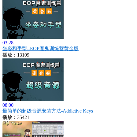
03:28
坐姿和手型--EOP魔鬼训练营黄金版
播放：13109
08:00
最简单的超级音源安装方法-Addictive Keys
播放：35421