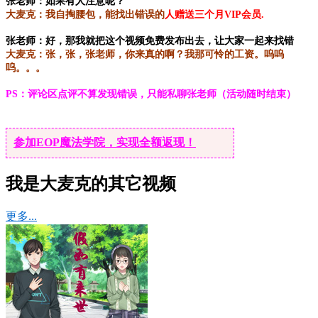
张老师：如果有人注意呢？
大麦克：我自掏腰包，能找出错误的
人赠送三个月VIP会员.
张老师：好，那我就把这个视频免费发布出去，让大家一起来找错
大麦克：张，张，张老师，你来真的啊？我那可怜的工资。呜呜
呜。。。
PS：评论区点评不算发现错误，只能私聊张老师（活动随时结束）
参加EOP魔法学院，实现全额返现！
我是大麦克的其它视频
更多...