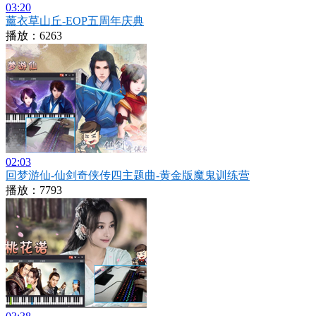
03:20
薰衣草山丘-EOP五周年庆典
播放：6263
02:03
回梦游仙-仙剑奇侠传四主题曲-黄金版魔鬼训练营
播放：7793