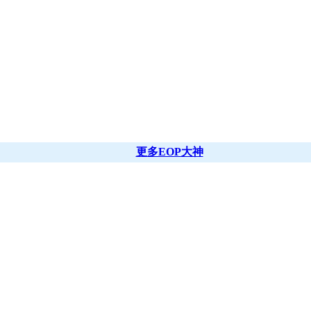
更多EOP大神