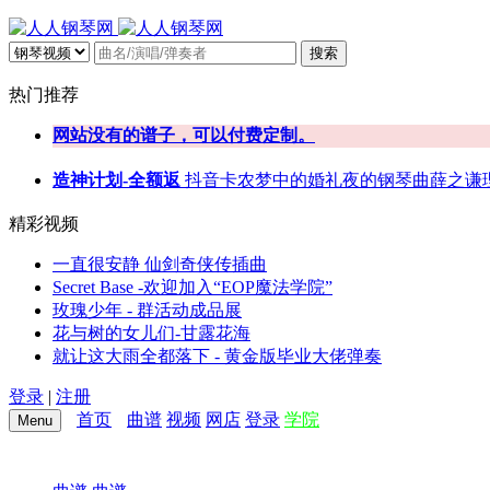
搜索
热门推荐
网站没有的谱子，可以付费定制。
造神计划-全额返
抖音
卡农
梦中的婚礼
夜的钢琴曲
薛之谦
精彩视频
一直很安静 仙剑奇侠传插曲
Secret Base -欢迎加入“EOP魔法学院”
玫瑰少年 - 群活动成品展
花与树的女儿们-甘露花海
就让这大雨全都落下 - 黄金版毕业大佬弹奏
登录
|
注册
首页
曲谱
视频
网店
登录
学院
Menu