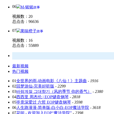
06
M-铭铭
故事
视频数：20
总点击：96636
07
果味橙子
故事
视频数：16
总点击：55889
最新视频
热门视频
01
全世界的雨-动画电影《八仙！》主题曲
-
1916
02
回梦游仙-完美好听版
-
2299
03
바람계절 그대향기（风的季节 你的香气）
-
2380
04
西西里 周杰伦 | EOP键盘钢琴
-
2818
05
毕竟深爱过 六哲 EOP键盘钢琴
-
3598
06
人生路漫漫-简单版-白小白-EOP魔法学院
-
3618
07
花间 - 欢迎加入EOP“魔法学院”
-
2398