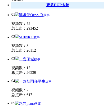
更多EOP大神
01
键盘侠Orz木乔
故事
视频数：72
总点击：293452
02
SHINKO
故事
视频数：8
总点击：26112
03
一变倾城
故事
视频数：17
总点击：26539
04
一蓑烟雨任平生
故事
视频数：2
总点击：617
05
赵导piano
故事