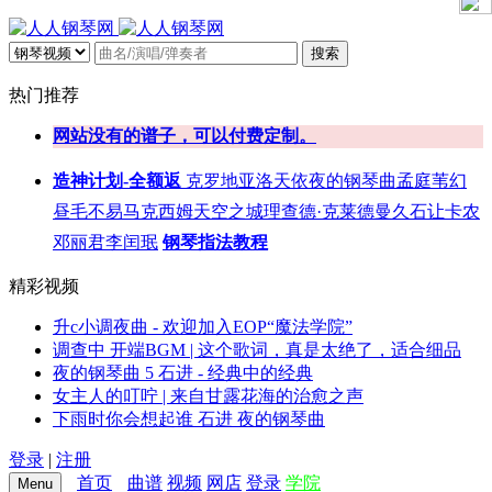
搜索
热门推荐
网站没有的谱子，可以付费定制。
造神计划-全额返
克罗地亚
洛天依
夜的钢琴曲
孟庭苇
幻
昼
毛不易
马克西姆
天空之城
理查德·克莱德曼
久石让
卡农
邓丽君
李闰珉
钢琴指法教程
精彩视频
升c小调夜曲 - 欢迎加入EOP“魔法学院”
调查中 开端BGM | 这个歌词，真是太绝了，适合细品
夜的钢琴曲 5 石进 - 经典中的经典
女主人的叮咛 | 来自甘露花海的治愈之声
下雨时你会想起谁 石进 夜的钢琴曲
登录
|
注册
首页
曲谱
视频
网店
登录
学院
Menu