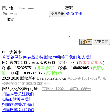
用户名：
密码：
会员注册
匿名
EOP大神卡。
首页
|
钢琴软件
|
在线支持
|
版权声明
|
关于我们
|
加入我们
EOP官方QQ群：黄金版教程群46761××××（
仅限学员加入
）
Q1群：
152325751
（
弹琴学习
） Q2群：
148482005
（
做谱求
谱
） Q3群：
839537135
（
原神弹琴
）
2020-2030 版权所有 EveryonePiano.cn
京ICP备13017002号
京
公网安备11010802036014号
网络文化经营许可证：
京网文【2021】4670-1086号
扫描抖音关注我们
扫描B站关注我们
扫描微信关注我们
扫描微博关注我们