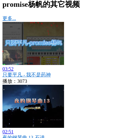
promise杨帆的其它视频
更多...
03:52
只要平凡 - 我不是药神
播放：3073
02:51
夜的钢琴曲 13-石进