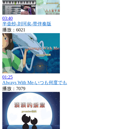
03:40
半壶纱-刘珂矣-带伴奏版
播放：6021
01:25
Always With Me-いつも何度でも
播放：7079