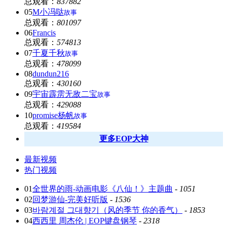
总观看：
837882
05
M小冯哒
故事
总观看：
801097
06
Francis
总观看：
574813
07
千夏千秋
故事
总观看：
478099
08
dundun216
总观看：
430160
09
宇宙霹雳无敌二宝
故事
总观看：
429088
10
promise杨帆
故事
总观看：
419584
更多EOP大神
最新视频
热门视频
01
全世界的雨-动画电影《八仙！》主题曲
-
1051
02
回梦游仙-完美好听版
-
1536
03
바람계절 그대향기（风的季节 你的香气）
-
1853
04
西西里 周杰伦 | EOP键盘钢琴
-
2318