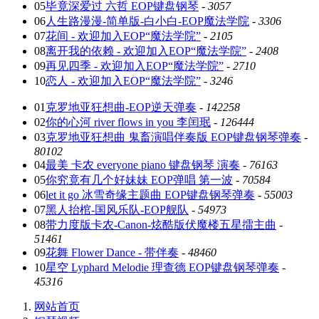
05
毕竟深爱过 六哲 EOP键盘钢琴
-
3057
06
人生路漫漫-简单版-白小白-EOP魔法学院
-
3306
07
花间 - 欢迎加入EOP“魔法学院”
-
2105
08
离开我的依赖 - 欢迎加入EOP“魔法学院”
-
2408
09
再见四季 - 欢迎加入EOP“魔法学院”
-
2710
10
恋人 - 欢迎加入EOP“魔法学院”
-
3246
01
克罗地亚狂想曲-EOP逆天弹奏
-
142258
02
你的心河 river flows in you 李闰珉
-
126444
03
克罗地亚狂想曲 鬼畜演唱伴奏版 EOP键盘钢琴弹奏
-
80102
04
最美 卡农 everyone piano 键盘钢琴 演奏
-
76163
05
你究竟有几个好妹妹 EOP弹唱 第一波
-
70584
06
let it go 冰雪奇缘主题曲 EOP键盘钢琴弹奏
-
55003
07
黑人抬棺-国风乐队-EOP舰队
-
54973
08
带力度版卡农-Canon-炫酷版伏魔楼五星擂主曲
-
51461
09
花舞 Flower Dance - 带伴奏
-
48460
10
星空 Lyphard Melodie 理查德 EOP键盘钢琴弹奏
-
45316
网站首页