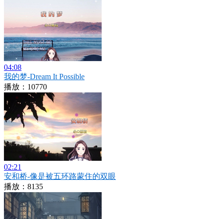
04:08
我的梦-Dream It Possible
播放：10770
02:21
安和桥-像是被五环路蒙住的双眼
播放：8135