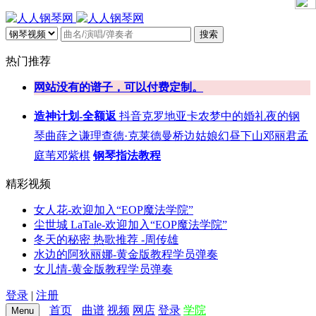
搜索
热门推荐
网站没有的谱子，可以付费定制。
造神计划-全额返
抖音
克罗地亚
卡农
梦中的婚礼
夜的钢
琴曲
薛之谦
理查德·克莱德曼
桥边姑娘
幻昼
下山
邓丽君
孟
庭苇
邓紫棋
钢琴指法教程
精彩视频
女人花-欢迎加入“EOP魔法学院”
尘世城 LaTale-欢迎加入“EOP魔法学院”
冬天的秘密 热歌推荐 -周传雄
水边的阿狄丽娜-黄金版教程学员弹奏
女儿情-黄金版教程学员弹奏
登录
|
注册
首页
曲谱
视频
网店
登录
学院
Menu