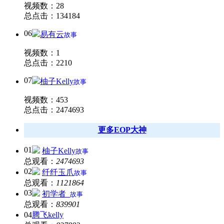
视频数：28
总点击：134184
06
易有云
故事
视频数：1
总点击：2210
07
柚子Kelly
故事
视频数：453
总点击：2474693
更多EOP大神
01
柚子Kelly
故事
总观看：
2474693
02
纤纤玉爪
故事
总观看：
1121864
03
初学者_
故事
总观看：
839901
04
腾飞kelly