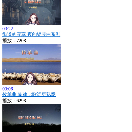
03:22
街道的寂寞-夜的钢琴曲系列
播放：7208
03:06
牧羊曲-旋律比歌词更熟悉
播放：6298