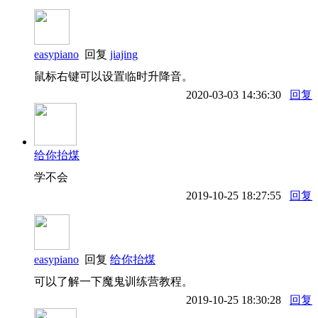
easypiano
回复
jiajing
鼠标右键可以设置临时升降音。
2020-03-03 14:36:30
回复
给你抬煤
学不会
2019-10-25 18:27:55
回复
easypiano
回复
给你抬煤
可以了解一下魔鬼训练营教程。
2019-10-25 18:30:28
回复