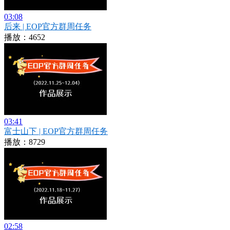
03:08
后来 | EOP官方群周任务
播放：4652
03:41
富士山下 | EOP官方群周任务
播放：8729
02:58