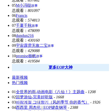
总观看：
837882
05
M小冯哒
故事
总观看：
801097
06
Francis
总观看：
574813
07
千夏千秋
故事
总观看：
478099
08
dundun216
总观看：
430160
09
宇宙霹雳无敌二宝
故事
总观看：
429088
10
promise杨帆
故事
总观看：
419584
更多EOP大神
最新视频
热门视频
01
全世界的雨-动画电影《八仙！》主题曲
-
1208
02
回梦游仙-完美好听版
-
1668
03
바람계절 그대향기（风的季节 你的香气）
-
1926
04
西西里 周杰伦 | EOP键盘钢琴
-
2388