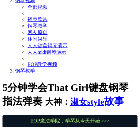
钢琴视频
全部视频
钢琴欣赏
钢琴教学
网友原创
休闲娱乐
人人键盘钢琴演示
人人midi钢琴演示
EOP教学视频
钢琴教学
5分钟学会That Girl键盘钢琴
指法弹奏
故事
大神：
淑女style
EOP魔法学院，学琴从今天开始 >>>