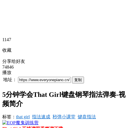
1147
收藏
分享给好友
74846
播放
地址：
复制
5分钟学会That Girl键盘钢琴指法弹奏-视
频简介
标签：
that girl
指法速成
秒弹小课堂
键盘指法