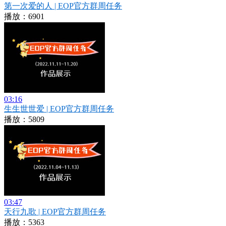
第一次爱的人 | EOP官方群周任务
播放：6901
03:16
生生世世爱 | EOP官方群周任务
播放：5809
03:47
天行九歌 | EOP官方群周任务
播放：5363