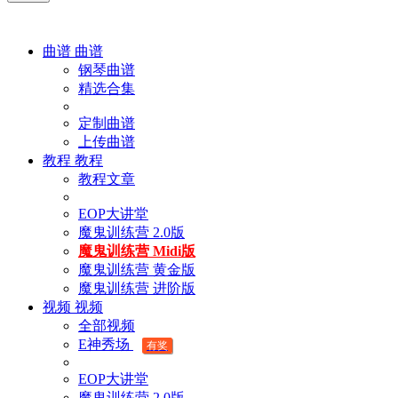
曲谱
曲谱
钢琴曲谱
精选合集
定制曲谱
上传曲谱
教程
教程
教程文章
EOP大讲堂
魔鬼训练营 2.0版
魔鬼训练营 Midi版
魔鬼训练营 黄金版
魔鬼训练营 进阶版
视频
视频
全部视频
E神秀场
有奖
EOP大讲堂
魔鬼训练营 2.0版