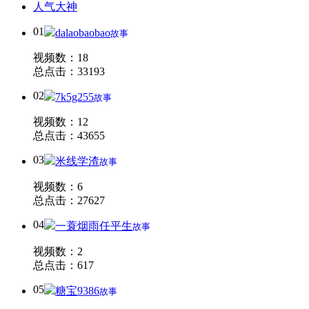
人气大神
01
dalaobaobao
故事
视频数：18
总点击：33193
02
7k5g255
故事
视频数：12
总点击：43655
03
米线学渣
故事
视频数：6
总点击：27627
04
一蓑烟雨任平生
故事
视频数：2
总点击：617
05
糖宝9386
故事