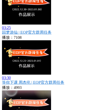
03:25
回梦游仙 | EOP官方群周任务
播放：7108
03:30
等你下课 周杰伦 | EOP官方群周任务
播放：4993