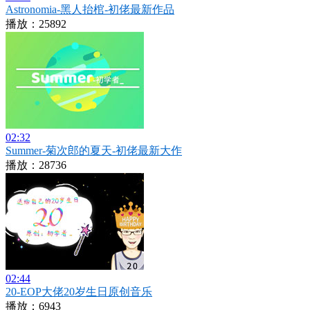
Astronomia-黑人抬棺-初佬最新作品
播放：25892
02:32
Summer-菊次郎的夏天-初佬最新大作
播放：28736
02:44
20-EOP大佬20岁生日原创音乐
播放：6943