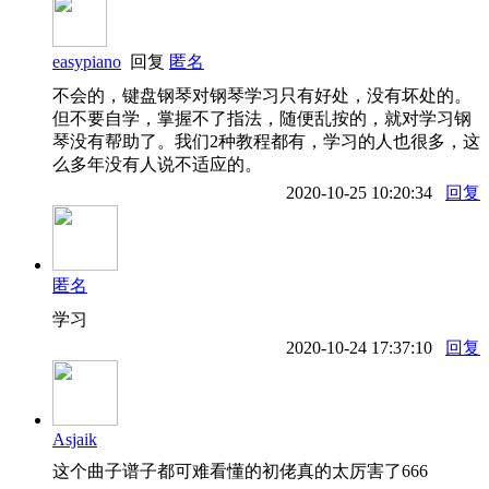
easypiano
回复
匿名
不会的，键盘钢琴对钢琴学习只有好处，没有坏处的。
但不要自学，掌握不了指法，随便乱按的，就对学习钢
琴没有帮助了。我们2种教程都有，学习的人也很多，这
么多年没有人说不适应的。
2020-10-25 10:20:34
回复
匿名
学习
2020-10-24 17:37:10
回复
Asjaik
这个曲子谱子都可难看懂的初佬真的太厉害了666