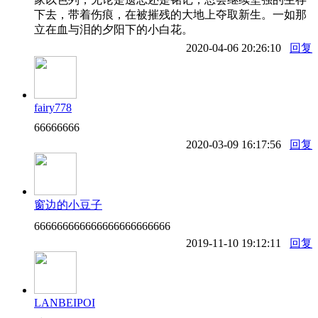
下去，带着伤痕，在被摧残的大地上夺取新生。一如那
立在血与泪的夕阳下的小白花。
2020-04-06 20:26:10
回复
fairy778
66666666
2020-03-09 16:17:56
回复
窗边的小豆子
666666666666666666666666
2019-11-10 19:12:11
回复
LANBEIPOI