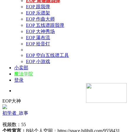
EOP 简谱跟我弹
EOP 跟我弹
EOP 乐谱架
EOP 作曲大师
EOP 五线谱跟我弹
EOP 大神秀场
EOP 瀑布流
EOP 拾音灯
EOP 空白五线谱工具
EOP 小游戏
小卖部
魔法学院
登录
EOP大神
初学者_
故事
视频数：55
个性宣言：
B站个人空间：https://space.bilibili.com/9558431