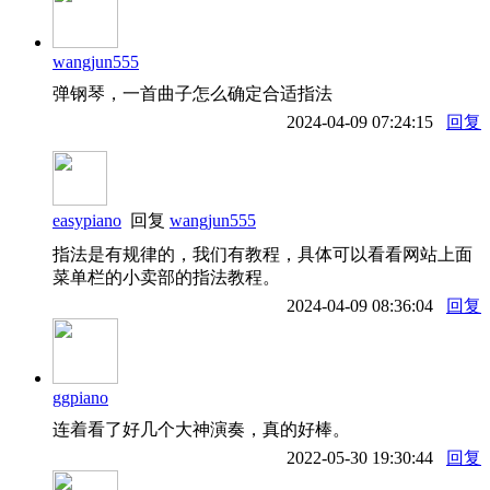
wangjun555
弹钢琴，一首曲子怎么确定合适指法
2024-04-09 07:24:15
回复
easypiano
回复
wangjun555
指法是有规律的，我们有教程，具体可以看看网站上面
菜单栏的小卖部的指法教程。
2024-04-09 08:36:04
回复
ggpiano
连着看了好几个大神演奏，真的好棒。
2022-05-30 19:30:44
回复