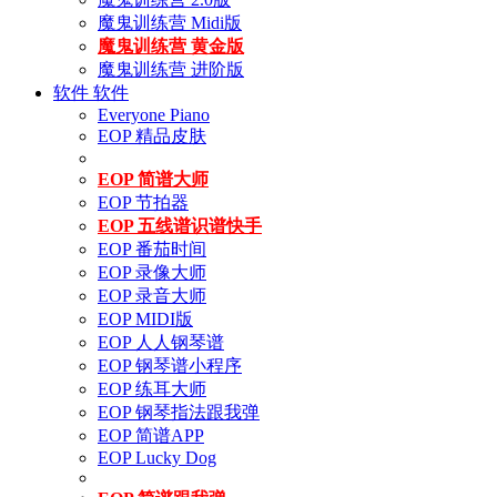
魔鬼训练营 Midi版
魔鬼训练营 黄金版
魔鬼训练营 进阶版
软件
软件
Everyone Piano
EOP 精品皮肤
EOP 简谱大师
EOP 节拍器
EOP 五线谱识谱快手
EOP 番茄时间
EOP 录像大师
EOP 录音大师
EOP MIDI版
EOP 人人钢琴谱
EOP 钢琴谱小程序
EOP 练耳大师
EOP 钢琴指法跟我弹
EOP 简谱APP
EOP Lucky Dog