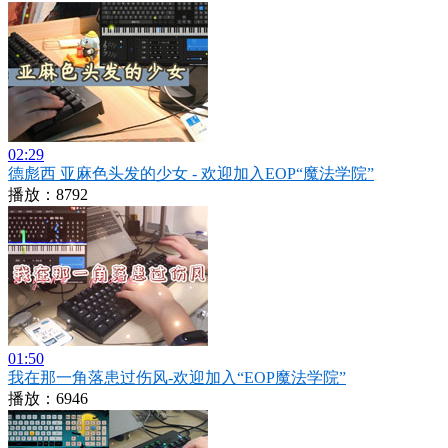
02:29
德彪西 亚麻色头发的少女 - 欢迎加入EOP“魔法学院”
播放：8792
01:50
我在那一角落患过伤风-欢迎加入“EOP魔法学院”
播放：6946