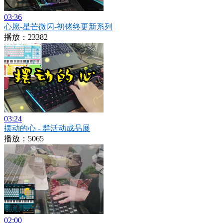
03:36
心愿-星芒微闪-初佬终更新系列
播放：23382
03:24
摆动的心 - 群活动成品展
播放：5065
02:00