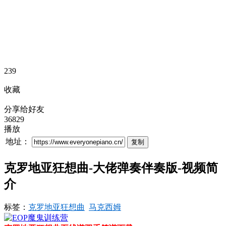
239
收藏
分享给好友
36829
播放
地址：
复制
克罗地亚狂想曲-大佬弹奏伴奏版-视频简
介
标签：
克罗地亚狂想曲
马克西姆