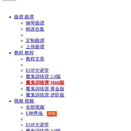
曲谱
曲谱
钢琴曲谱
精选合集
定制曲谱
上传曲谱
教程
教程
教程文章
EOP大讲堂
魔鬼训练营 2.0版
魔鬼训练营 Midi版
魔鬼训练营 黄金版
魔鬼训练营 进阶版
视频
视频
全部视频
E神秀场
有奖
EOP大讲堂
魔鬼训练营 2.0版