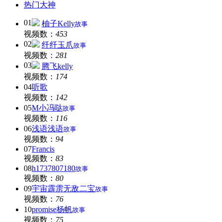
热门大神
01
柚子Kelly
故事
视频数：
453
02
纤纤玉爪
故事
视频数：
281
03
腾飞kelly
视频数：
174
04
听歌
视频数：
142
05
M小冯哒
故事
视频数：
116
06
浅语浅语
故事
视频数：
94
07
Francis
视频数：
83
08
h1737807180
故事
视频数：
80
09
宇宙霹雳无敌二宝
故事
视频数：
76
10
promise杨帆
故事
视频数：
75