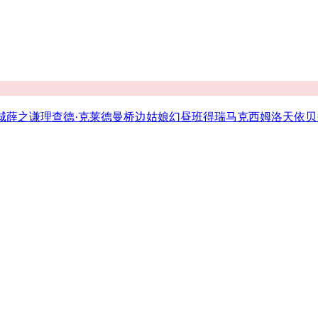
城
薛之谦
理查德·克莱德曼
桥边姑娘
幻昼
班得瑞
马克西姆
洛天依
贝