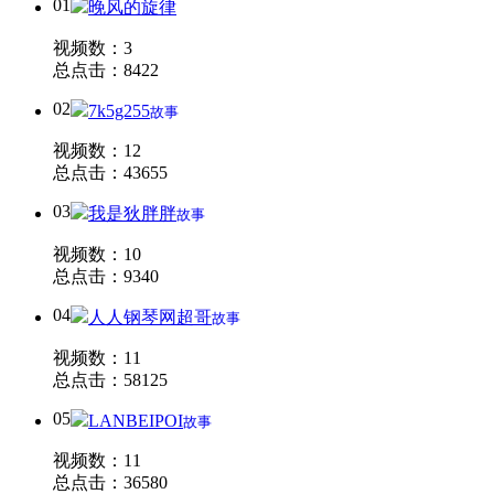
01
晚风的旋律
视频数：3
总点击：8422
02
7k5g255
故事
视频数：12
总点击：43655
03
我是狄胖胖
故事
视频数：10
总点击：9340
04
人人钢琴网超哥
故事
视频数：11
总点击：58125
05
LANBEIPOI
故事
视频数：11
总点击：36580