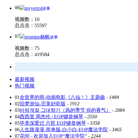
06
myyerrol
故事
视频数：10
总点击：55597
07
promise杨帆
故事
视频数：75
总点击：419584
最新视频
热门视频
01
全世界的雨-动画电影《八仙！》主题曲
-
1484
02
回梦游仙-完美好听版
-
1912
03
바람계절 그대향기（风的季节 你的香气）
-
2084
04
西西里 周杰伦 | EOP键盘钢琴
-
2550
05
毕竟深爱过 六哲 EOP键盘钢琴
-
3358
06
人生路漫漫-简单版-白小白-EOP魔法学院
-
3465
07
花间 - 欢迎加入EOP“魔法学院”
-
2244