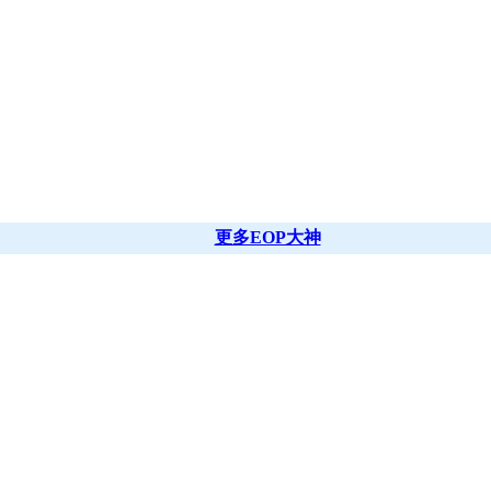
更多EOP大神