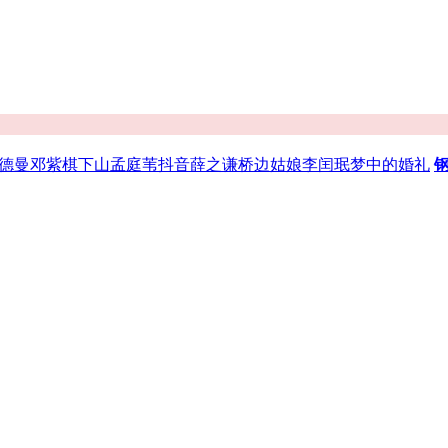
莱德曼
邓紫棋
下山
孟庭苇
抖音
薛之谦
桥边姑娘
李闰珉
梦中的婚礼