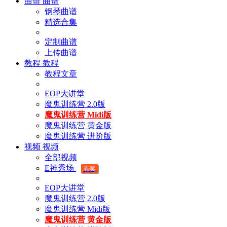
曲谱
曲谱
钢琴曲谱
精选合集
定制曲谱
上传曲谱
教程
教程
教程文章
EOP大讲堂
魔鬼训练营 2.0版
魔鬼训练营 Midi版
魔鬼训练营 黄金版
魔鬼训练营 进阶版
视频
视频
全部视频
E神秀场
有奖
EOP大讲堂
魔鬼训练营 2.0版
魔鬼训练营 Midi版
魔鬼训练营 黄金版