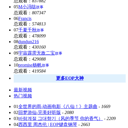
总观看：
837882
05
M小冯哒
故事
总观看：
807347
06
Francis
总观看：
574813
07
千夏千秋
故事
总观看：
478099
08
dundun216
总观看：
430160
09
宇宙霹雳无敌二宝
故事
总观看：
429088
10
promise杨帆
故事
总观看：
419584
更多EOP大神
最新视频
热门视频
01
全世界的雨-动画电影《八仙！》主题曲
-
1669
02
回梦游仙-完美好听版
-
2080
03
바람계절 그대향기（风的季节 你的香气）
-
2209
04
西西里 周杰伦 | EOP键盘钢琴
-
2663