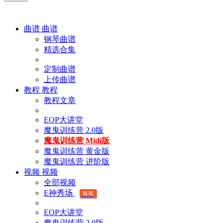
曲谱
曲谱
钢琴曲谱
精选合集
定制曲谱
上传曲谱
教程
教程
教程文章
EOP大讲堂
魔鬼训练营 2.0版
魔鬼训练营 Midi版
魔鬼训练营 黄金版
魔鬼训练营 进阶版
视频
视频
全部视频
E神秀场
有奖
EOP大讲堂
魔鬼训练营 2.0版