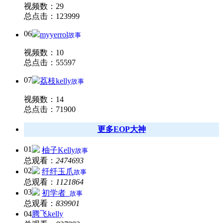
视频数：29
总点击：123999
06
myyerrol
故事
视频数：10
总点击：55597
07
荔枝kelly
故事
视频数：14
总点击：71900
更多EOP大神
01
柚子Kelly
故事
总观看：
2474693
02
纤纤玉爪
故事
总观看：
1121864
03
初学者_
故事
总观看：
839901
04
腾飞kelly