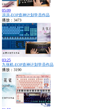
05:09
凉凉-EOP造神计划学员作品
播放：3473
03:25
九张机-EOP造神计划学员作品
播放：3190