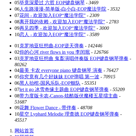
05
毕竟深爱过 六哲 EOP键盘钢琴
-
3469
06
人生路漫漫-简单版-白小白-EOP魔法学院
-
3532
07
花间 - 欢迎加入EOP“魔法学院”
-
2309
08
离开我的依赖 - 欢迎加入EOP“魔法学院”
-
2783
09
再见四季 - 欢迎加入EOP“魔法学院”
-
3000
10
恋人 - 欢迎加入EOP“魔法学院”
-
3589
01
克罗地亚狂想曲-EOP逆天弹奏
-
142446
02
你的心河 river flows in you 李闰珉
-
126766
03
克罗地亚狂想曲 鬼畜演唱伴奏版 EOP键盘钢琴弹奏
-
80262
04
最美 卡农 everyone piano 键盘钢琴 演奏
-
76427
05
你究竟有几个好妹妹 EOP弹唱 第一波
-
70915
06
黑人抬棺-国风乐队-EOP舰队
-
55351
07
let it go 冰雪奇缘主题曲 EOP键盘钢琴弹奏
-
55209
08
带力度版卡农-Canon-炫酷版伏魔楼五星擂主曲
-
51687
09
花舞 Flower Dance - 带伴奏
-
48708
10
星空 Lyphard Melodie 理查德 EOP键盘钢琴弹奏
-
45517
网站首页