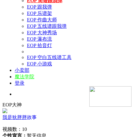
EOP 简谱跟我弹
EOP 跟我弹
EOP 乐谱架
EOP 作曲大师
EOP 五线谱跟我弹
EOP 大神秀场
EOP 瀑布流
EOP 拾音灯
EOP 空白五线谱工具
EOP 小游戏
小卖部
魔法学院
登录
EOP大神
我是狄胖胖
故事
视频数：10
个性宣言：
暂无信息