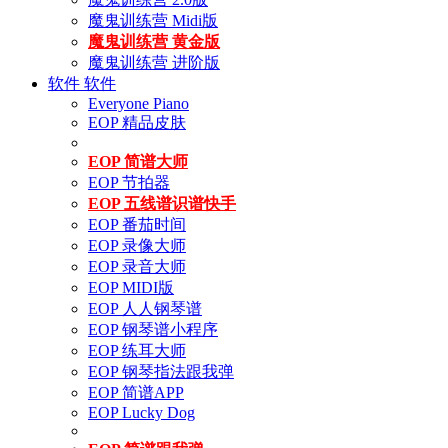
魔鬼训练营 Midi版
魔鬼训练营 黄金版
魔鬼训练营 进阶版
软件
软件
Everyone Piano
EOP 精品皮肤
EOP 简谱大师
EOP 节拍器
EOP 五线谱识谱快手
EOP 番茄时间
EOP 录像大师
EOP 录音大师
EOP MIDI版
EOP 人人钢琴谱
EOP 钢琴谱小程序
EOP 练耳大师
EOP 钢琴指法跟我弹
EOP 简谱APP
EOP Lucky Dog