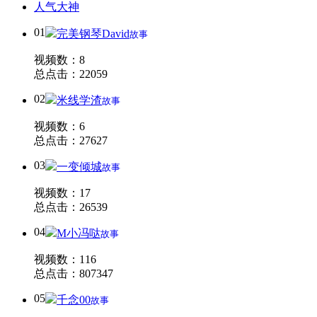
人气大神
01
完美钢琴David
故事
视频数：8
总点击：22059
02
米线学渣
故事
视频数：6
总点击：27627
03
一变倾城
故事
视频数：17
总点击：26539
04
M小冯哒
故事
视频数：116
总点击：807347
05
千念00
故事