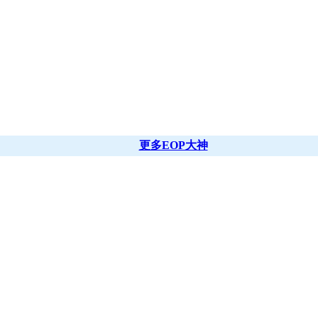
更多EOP大神