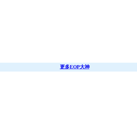
更多EOP大神