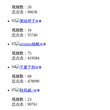
视频数：20
总点击：96636
02
果味橙子
故事
视频数：16
总点击：55740
03
promise杨帆
故事
视频数：75
总点击：419584
04
千夏千秋
故事
视频数：68
总点击：478099
05
秋风赋~
故事
视频数：23
总点击：90761