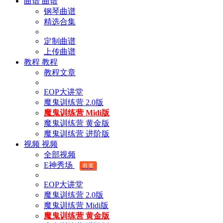
曲谱
曲谱
钢琴曲谱
精选合集
定制曲谱
上传曲谱
教程
教程
教程文章
EOP大讲堂
魔鬼训练营 2.0版
魔鬼训练营 Midi版
魔鬼训练营 黄金版
魔鬼训练营 进阶版
视频
视频
全部视频
E神秀场
有奖
EOP大讲堂
魔鬼训练营 2.0版
魔鬼训练营 Midi版
魔鬼训练营 黄金版