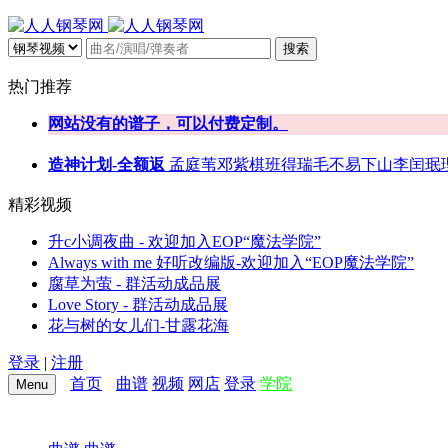
搜索
热门推荐
网站没有的谱子，可以付费定制。
造神计划-全额返
孟庭苇
邓紫棋
班得瑞
毛不易
下山
李闰珉
精彩视频
升c小调夜曲 - 欢迎加入EOP“魔法学院”
Always with me 好听改编版-欢迎加入“EOP魔法学院”
腐草为萤 - 群活动成品展
Love Story - 群活动成品展
花与树的女儿们-甘露花海
登录
|
注册
首页
曲谱
视频
网店
登录
学院
Menu