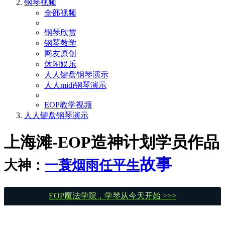
钢琴视频
全部视频
钢琴欣赏
钢琴教学
网友原创
休闲娱乐
人人键盘钢琴演示
人人midi钢琴演示
EOP教学视频
人人键盘钢琴演示
上海滩-EOP造神计划学员作品
故事
大神：
一蓑烟雨任平生
EOP魔法学院，学琴从今天开始 >>>