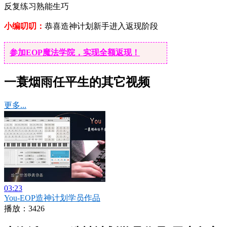
反复练习熟能生巧
小编叨叨：
恭喜造神计划新手进入返现阶段
参加EOP魔法学院，实现全额返现！
一蓑烟雨任平生的其它视频
更多...
03:23
You-EOP造神计划学员作品
播放：3426