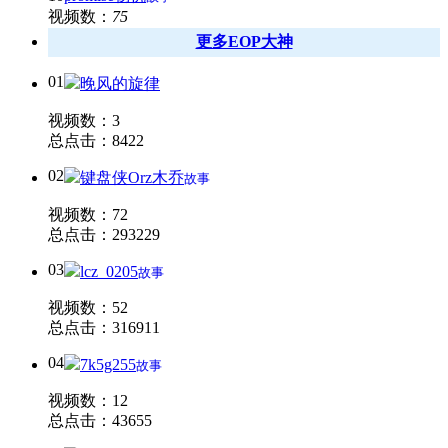
视频数：
75
更多EOP大神
01
晚风的旋律
视频数：3
总点击：8422
02
键盘侠Orz木乔
故事
视频数：72
总点击：293229
03
lcz_0205
故事
视频数：52
总点击：316911
04
7k5g255
故事
视频数：12
总点击：43655