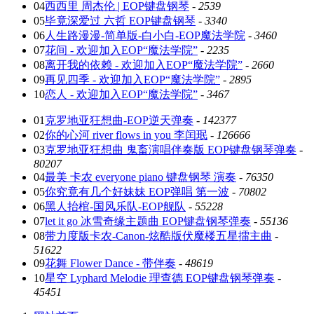
04
西西里 周杰伦 | EOP键盘钢琴
-
2539
05
毕竟深爱过 六哲 EOP键盘钢琴
-
3340
06
人生路漫漫-简单版-白小白-EOP魔法学院
-
3460
07
花间 - 欢迎加入EOP“魔法学院”
-
2235
08
离开我的依赖 - 欢迎加入EOP“魔法学院”
-
2660
09
再见四季 - 欢迎加入EOP“魔法学院”
-
2895
10
恋人 - 欢迎加入EOP“魔法学院”
-
3467
01
克罗地亚狂想曲-EOP逆天弹奏
-
142377
02
你的心河 river flows in you 李闰珉
-
126666
03
克罗地亚狂想曲 鬼畜演唱伴奏版 EOP键盘钢琴弹奏
-
80207
04
最美 卡农 everyone piano 键盘钢琴 演奏
-
76350
05
你究竟有几个好妹妹 EOP弹唱 第一波
-
70802
06
黑人抬棺-国风乐队-EOP舰队
-
55228
07
let it go 冰雪奇缘主题曲 EOP键盘钢琴弹奏
-
55136
08
带力度版卡农-Canon-炫酷版伏魔楼五星擂主曲
-
51622
09
花舞 Flower Dance - 带伴奏
-
48619
10
星空 Lyphard Melodie 理查德 EOP键盘钢琴弹奏
-
45451