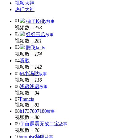
视频大神
热门大神
01
柚子Kelly
故事
视频数：
453
02
纤纤玉爪
故事
视频数：
281
03
腾飞kelly
视频数：
174
04
听歌
视频数：
142
05
M小冯哒
故事
视频数：
116
06
浅语浅语
故事
视频数：
94
07
Francis
视频数：
83
08
h1737807180
故事
视频数：
80
09
宇宙霹雳无敌二宝
故事
视频数：
76
10
promise杨帆
故事