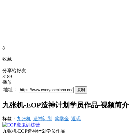
8
收藏
分享给好友
3189
播放
地址：
复制
九张机-EOP造神计划学员作品-视频简介
标签：
九张机
造神计划
奖学金
返现
九张机-EOP造神计划学员作品