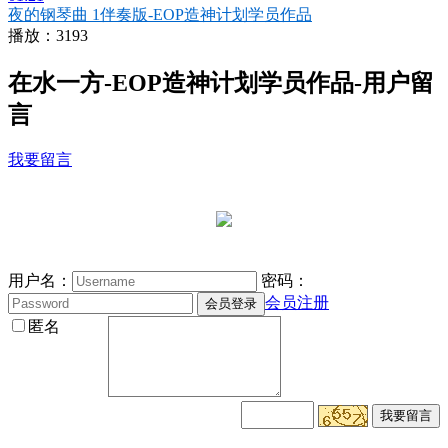
夜的钢琴曲 1伴奏版-EOP造神计划学员作品
播放：3193
在水一方-EOP造神计划学员作品-用户留
言
我要留言
用户名：
密码：
会员注册
匿名