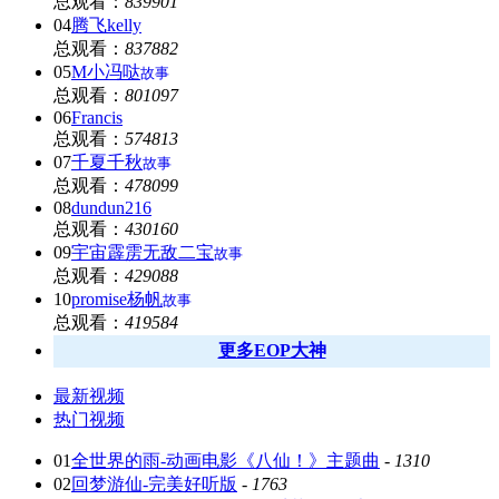
总观看：
839901
04
腾飞kelly
总观看：
837882
05
M小冯哒
故事
总观看：
801097
06
Francis
总观看：
574813
07
千夏千秋
故事
总观看：
478099
08
dundun216
总观看：
430160
09
宇宙霹雳无敌二宝
故事
总观看：
429088
10
promise杨帆
故事
总观看：
419584
更多EOP大神
最新视频
热门视频
01
全世界的雨-动画电影《八仙！》主题曲
-
1310
02
回梦游仙-完美好听版
-
1763