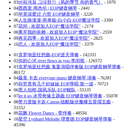
03
바람계절 그대향기（风的季节 你的香气）
-
1976
04
西西里 周杰伦 | EOP键盘钢琴
-
2441
05
毕竟深爱过 六哲 EOP键盘钢琴
-
3220
06
人生路漫漫-简单版-白小白-EOP魔法学院
-
3390
07
花间 - 欢迎加入EOP“魔法学院”
-
2174
08
离开我的依赖 - 欢迎加入EOP“魔法学院”
-
2559
09
再见四季 - 欢迎加入EOP“魔法学院”
-
2825
10
恋人 - 欢迎加入EOP“魔法学院”
-
3379
01
克罗地亚狂想曲-EOP逆天弹奏
-
142331
02
你的心河 river flows in you 李闰珉
-
126572
03
克罗地亚狂想曲 鬼畜演唱伴奏版 EOP键盘钢琴弹奏
-
80172
04
最美 卡农 everyone piano 键盘钢琴 演奏
-
76281
05
你究竟有几个好妹妹 EOP弹唱 第一波
-
70721
06
黑人抬棺-国风乐队-EOP舰队
-
55135
07
let it go 冰雪奇缘主题曲 EOP键盘钢琴弹奏
-
55078
08
带力度版卡农-Canon-炫酷版伏魔楼五星擂主曲
-
51552
09
花舞 Flower Dance - 带伴奏
-
48556
10
星空 Lyphard Melodie 理查德 EOP键盘钢琴弹奏
-
45396