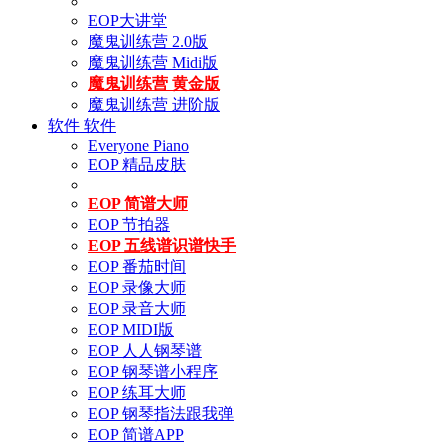
EOP大讲堂
魔鬼训练营 2.0版
魔鬼训练营 Midi版
魔鬼训练营 黄金版
魔鬼训练营 进阶版
软件
软件
Everyone Piano
EOP 精品皮肤
EOP 简谱大师
EOP 节拍器
EOP 五线谱识谱快手
EOP 番茄时间
EOP 录像大师
EOP 录音大师
EOP MIDI版
EOP 人人钢琴谱
EOP 钢琴谱小程序
EOP 练耳大师
EOP 钢琴指法跟我弹
EOP 简谱APP