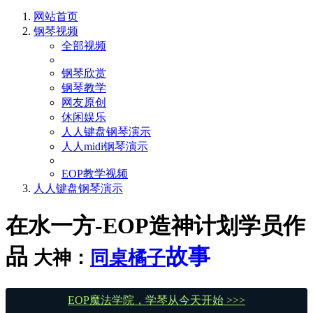
网站首页
钢琴视频
全部视频
钢琴欣赏
钢琴教学
网友原创
休闲娱乐
人人键盘钢琴演示
人人midi钢琴演示
EOP教学视频
人人键盘钢琴演示
在水一方-EOP造神计划学员作
品
故事
大神：
同桌橘子
EOP魔法学院，学琴从今天开始 >>>