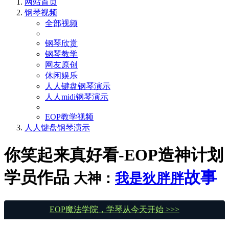
网站首页
钢琴视频
全部视频
钢琴欣赏
钢琴教学
网友原创
休闲娱乐
人人键盘钢琴演示
人人midi钢琴演示
EOP教学视频
人人键盘钢琴演示
你笑起来真好看-EOP造神计划
学员作品
故事
大神：
我是狄胖胖
EOP魔法学院，学琴从今天开始 >>>