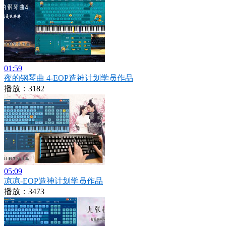
01:59
夜的钢琴曲 4-EOP造神计划学员作品
播放：3182
05:09
凉凉-EOP造神计划学员作品
播放：3473