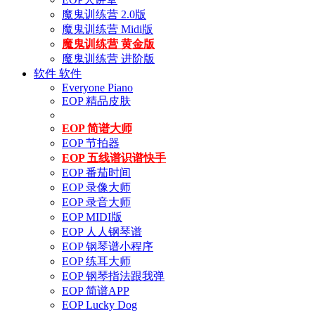
魔鬼训练营 2.0版
魔鬼训练营 Midi版
魔鬼训练营 黄金版
魔鬼训练营 进阶版
软件
软件
Everyone Piano
EOP 精品皮肤
EOP 简谱大师
EOP 节拍器
EOP 五线谱识谱快手
EOP 番茄时间
EOP 录像大师
EOP 录音大师
EOP MIDI版
EOP 人人钢琴谱
EOP 钢琴谱小程序
EOP 练耳大师
EOP 钢琴指法跟我弹
EOP 简谱APP
EOP Lucky Dog