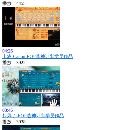
播放：4455
04:26
卡农-Canon-EOP造神计划学员作品
播放：3922
03:46
起风了-EOP造神计划学员作品
播放：3938