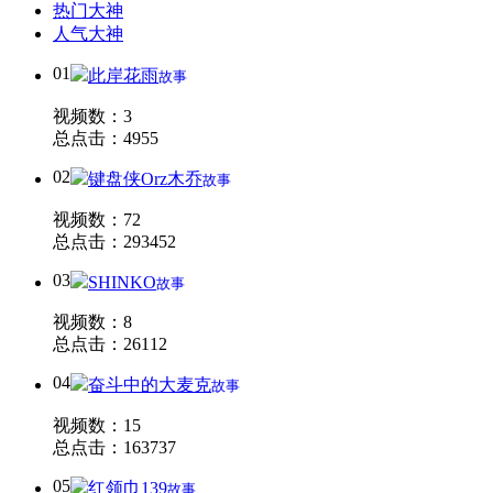
热门大神
人气大神
01
此岸花雨
故事
视频数：3
总点击：4955
02
键盘侠Orz木乔
故事
视频数：72
总点击：293452
03
SHINKO
故事
视频数：8
总点击：26112
04
奋斗中的大麦克
故事
视频数：15
总点击：163737
05
红领巾139
故事