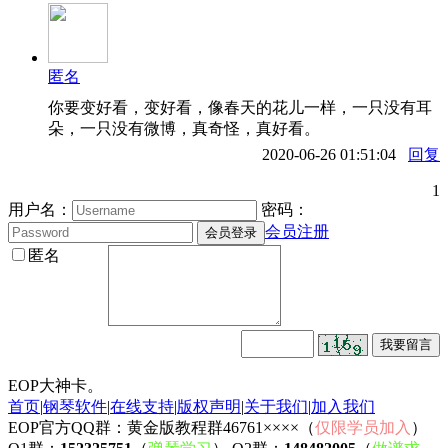
匿名
你要变好看，变好看，像春天的花儿一样，一只没有耳
朵，一只没有微博，真奇怪，真好看。
2020-06-26 01:51:04
回复
1
用户名：
密码：
会员注册
匿名
EOP大神卡。
首页
|
钢琴软件
|
在线支持
|
版权声明
|
关于我们
|
加入我们
EOP官方QQ群：黄金版教程群46761××××（
仅限学员加入
）