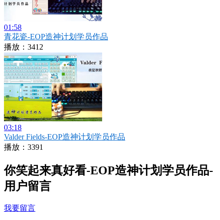
01:58
青花瓷-EOP造神计划学员作品
播放：3412
03:18
Valder Fields-EOP造神计划学员作品
播放：3391
你笑起来真好看-EOP造神计划学员作品-
用户留言
我要留言