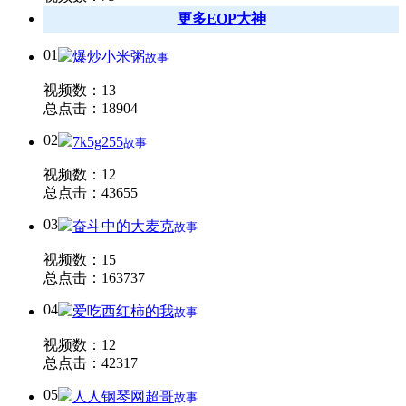
更多EOP大神
01
爆炒小米粥
故事
视频数：13
总点击：18904
02
7k5g255
故事
视频数：12
总点击：43655
03
奋斗中的大麦克
故事
视频数：15
总点击：163737
04
爱吃西红柿的我
故事
视频数：12
总点击：42317
05
人人钢琴网超哥
故事