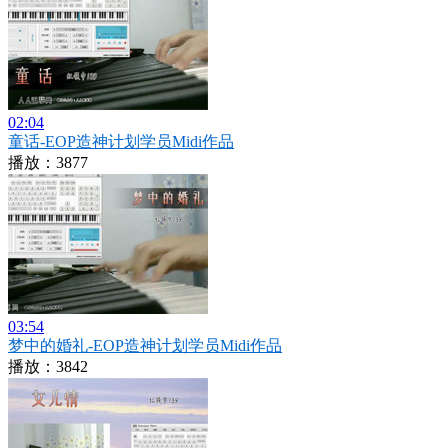
02:04
童话-EOP造神计划学员Midi作品
播放：3877
03:54
梦中的婚礼-EOP造神计划学员Midi作品
播放：3842