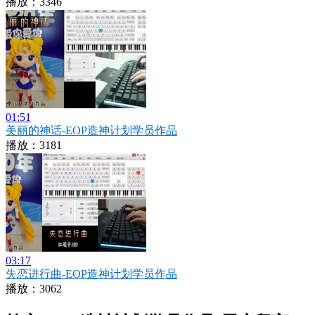
播放：3346
01:51
美丽的神话-EOP造神计划学员作品
播放：3181
03:17
失恋进行曲-EOP造神计划学员作品
播放：3062