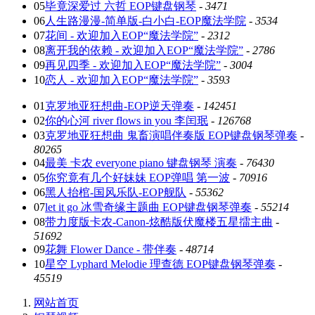
05
毕竟深爱过 六哲 EOP键盘钢琴
-
3471
06
人生路漫漫-简单版-白小白-EOP魔法学院
-
3534
07
花间 - 欢迎加入EOP“魔法学院”
-
2312
08
离开我的依赖 - 欢迎加入EOP“魔法学院”
-
2786
09
再见四季 - 欢迎加入EOP“魔法学院”
-
3004
10
恋人 - 欢迎加入EOP“魔法学院”
-
3593
01
克罗地亚狂想曲-EOP逆天弹奏
-
142451
02
你的心河 river flows in you 李闰珉
-
126768
03
克罗地亚狂想曲 鬼畜演唱伴奏版 EOP键盘钢琴弹奏
-
80265
04
最美 卡农 everyone piano 键盘钢琴 演奏
-
76430
05
你究竟有几个好妹妹 EOP弹唱 第一波
-
70916
06
黑人抬棺-国风乐队-EOP舰队
-
55362
07
let it go 冰雪奇缘主题曲 EOP键盘钢琴弹奏
-
55214
08
带力度版卡农-Canon-炫酷版伏魔楼五星擂主曲
-
51692
09
花舞 Flower Dance - 带伴奏
-
48714
10
星空 Lyphard Melodie 理查德 EOP键盘钢琴弹奏
-
45519
网站首页