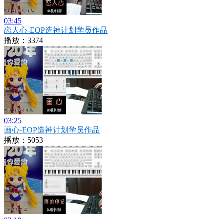
03:45
恋人心-EOP造神计划学员作品
播放：3374
03:25
画心-EOP造神计划学员作品
播放：5053