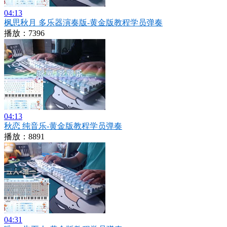
04:13
枫思秋月 多乐器演奏版-黄金版教程学员弹奏
播放：7396
04:13
秋恋 纯音乐-黄金版教程学员弹奏
播放：8891
04:31