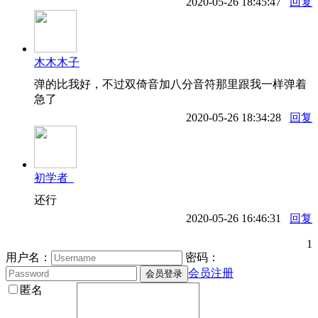
2020-05-26 18:45:47
回复
木木木子
弹的比我好，不过双倚音加八分音符那里跟我一样弹着
急了
2020-05-26 18:34:28
回复
初学者_
还行
2020-05-26 16:46:31
回复
1
用户名：
密码：
会员注册
匿名