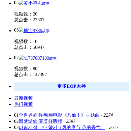
05
黄小鸣ん
故事
视频数：20
总点击：27303
06
糖宝9386
故事
视频数：10
总点击：50947
07
h1737807180
故事
视频数：80
总点击：147392
更多EOP大神
最新视频
热门视频
01
全世界的雨-动画电影《八仙！》主题曲
-
2274
02
回梦游仙-完美好听版
-
2597
03
바람계절 그대향기（风的季节 你的香气）
-
2617