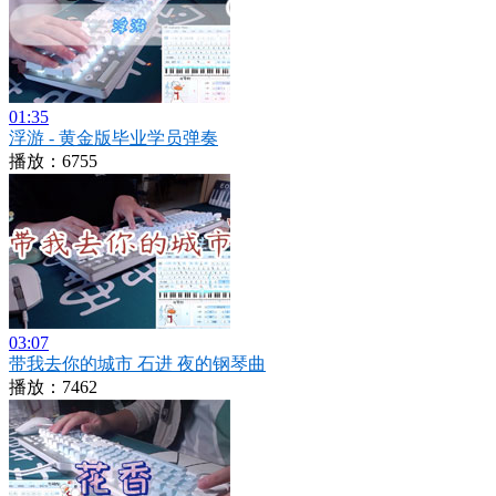
01:35
浮游 - 黄金版毕业学员弹奏
播放：6755
03:07
带我去你的城市 石进 夜的钢琴曲
播放：7462