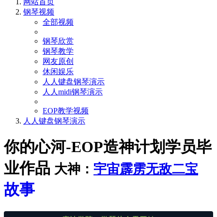
网站首页
钢琴视频
全部视频
钢琴欣赏
钢琴教学
网友原创
休闲娱乐
人人键盘钢琴演示
人人midi钢琴演示
EOP教学视频
人人键盘钢琴演示
你的心河-EOP造神计划学员毕
业作品
大神：
宇宙霹雳无敌二宝
故事