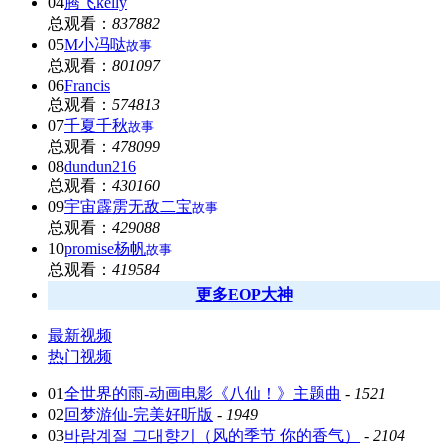
04
腾飞kelly
总观看：
837882
05
M小冯哒
故事
总观看：
801097
06
Francis
总观看：
574813
07
千夏千秋
故事
总观看：
478099
08
dundun216
总观看：
430160
09
宇宙霹雳无敌二宝
故事
总观看：
429088
10
promise杨帆
故事
总观看：
419584
更多EOP大神
最新视频
热门视频
01
全世界的雨-动画电影《八仙！》主题曲
-
1521
02
回梦游仙-完美好听版
-
1949
03
바람계절 그대향기（风的季节 你的香气）
-
2104