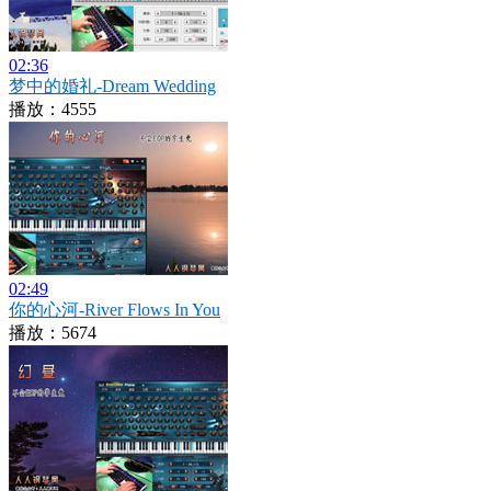
02:36
梦中的婚礼-Dream Wedding
播放：4555
02:49
你的心河-River Flows In You
播放：5674