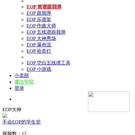
EOP 简谱跟我弹
EOP 跟我弹
EOP 乐谱架
EOP 作曲大师
EOP 五线谱跟我弹
EOP 大神秀场
EOP 瀑布流
EOP 拾音灯
EOP 空白五线谱工具
EOP 小游戏
小卖部
魔法学院
登录
EOP大神
不会EOP的学生党
视频数：12