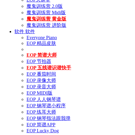
魔鬼训练营 2.0版
魔鬼训练营 Midi版
魔鬼训练营 黄金版
魔鬼训练营 进阶版
软件
软件
Everyone Piano
EOP 精品皮肤
EOP 简谱大师
EOP 节拍器
EOP 五线谱识谱快手
EOP 番茄时间
EOP 录像大师
EOP 录音大师
EOP MIDI版
EOP 人人钢琴谱
EOP 钢琴谱小程序
EOP 练耳大师
EOP 钢琴指法跟我弹
EOP 简谱APP
EOP Lucky Dog