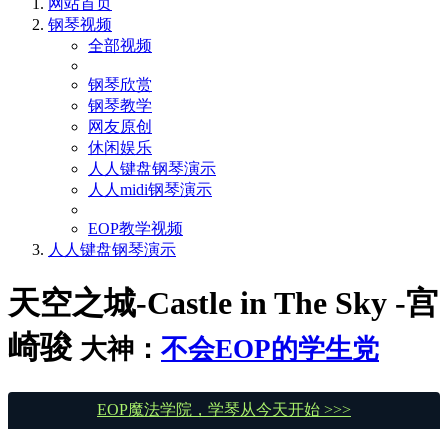
网站首页
钢琴视频
全部视频
钢琴欣赏
钢琴教学
网友原创
休闲娱乐
人人键盘钢琴演示
人人midi钢琴演示
EOP教学视频
人人键盘钢琴演示
天空之城-Castle in The Sky -宫
崎骏
大神：
不会EOP的学生党
EOP魔法学院，学琴从今天开始 >>>