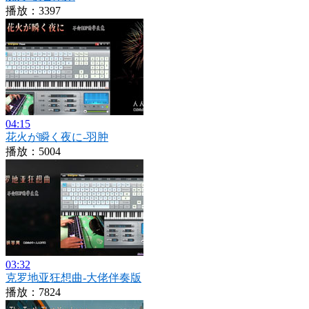
播放：3397
04:15
花火が瞬く夜に-羽肿
播放：5004
03:32
克罗地亚狂想曲-大佬伴奏版
播放：7824