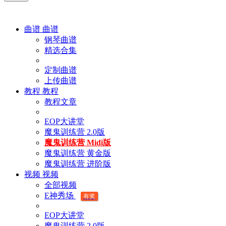
曲谱
曲谱
钢琴曲谱
精选合集
定制曲谱
上传曲谱
教程
教程
教程文章
EOP大讲堂
魔鬼训练营 2.0版
魔鬼训练营 Midi版
魔鬼训练营 黄金版
魔鬼训练营 进阶版
视频
视频
全部视频
E神秀场
有奖
EOP大讲堂
魔鬼训练营 2.0版