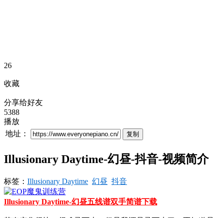
26
收藏
分享给好友
5388
播放
地址：
复制
Illusionary Daytime-幻昼-抖音-视频简介
标签：
Illusionary Daytime
幻昼
抖音
Illusionary Daytime-幻昼五线谱双手简谱下载