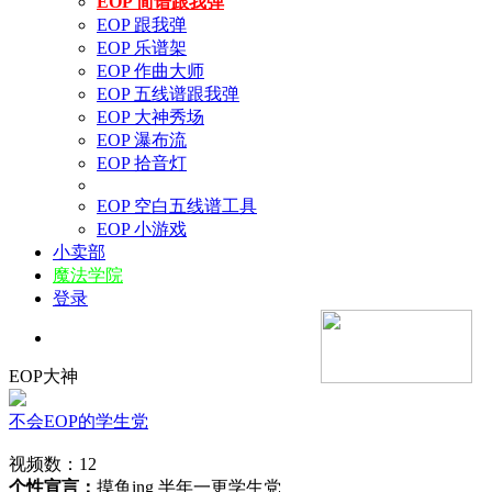
EOP 简谱跟我弹
EOP 跟我弹
EOP 乐谱架
EOP 作曲大师
EOP 五线谱跟我弹
EOP 大神秀场
EOP 瀑布流
EOP 拾音灯
EOP 空白五线谱工具
EOP 小游戏
小卖部
魔法学院
登录
EOP大神
不会EOP的学生党
视频数：12
个性宣言：
摸鱼ing 半年一更学生党