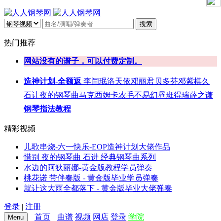
搜索
热门推荐
网站没有的谱子，可以付费定制。
造神计划-全额返
李闰珉
洛天依
邓丽君
贝多芬
邓紫棋
久
石让
夜的钢琴曲
马克西姆
卡农
毛不易
幻昼
班得瑞
薛之谦
钢琴指法教程
精彩视频
儿歌串烧-六一快乐-EOP造神计划大佬作品
惜别 夜的钢琴曲 石进 经典钢琴曲系列
水边的阿狄丽娜-黄金版教程学员弹奏
桃花诺 带伴奏版 - 黄金版毕业学员弹奏
就让这大雨全都落下 - 黄金版毕业大佬弹奏
登录
|
注册
首页
曲谱
视频
网店
登录
学院
Menu