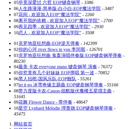
05
毕竟深爱过 六哲 EOP键盘钢琴
-
3386
06
人生路漫漫-简单版-白小白-EOP魔法学院
-
3487
07
花间 - 欢迎加入EOP“魔法学院”
-
2260
08
离开我的依赖 - 欢迎加入EOP“魔法学院”
-
2700
09
再见四季 - 欢迎加入EOP“魔法学院”
-
2930
10
恋人 - 欢迎加入EOP“魔法学院”
-
3508
01
克罗地亚狂想曲-EOP逆天弹奏
-
142399
02
你的心河 river flows in you 李闰珉
-
126701
03
克罗地亚狂想曲 鬼畜演唱伴奏版 EOP键盘钢琴弹奏
-
80230
04
最美 卡农 everyone piano 键盘钢琴 演奏
-
76372
05
你究竟有几个好妹妹 EOP弹唱 第一波
-
70852
06
黑人抬棺-国风乐队-EOP舰队
-
55261
07
let it go 冰雪奇缘主题曲 EOP键盘钢琴弹奏
-
55166
08
带力度版卡农-Canon-炫酷版伏魔楼五星擂主曲
-
51645
09
花舞 Flower Dance - 带伴奏
-
48647
10
星空 Lyphard Melodie 理查德 EOP键盘钢琴弹奏
-
45475
网站首页