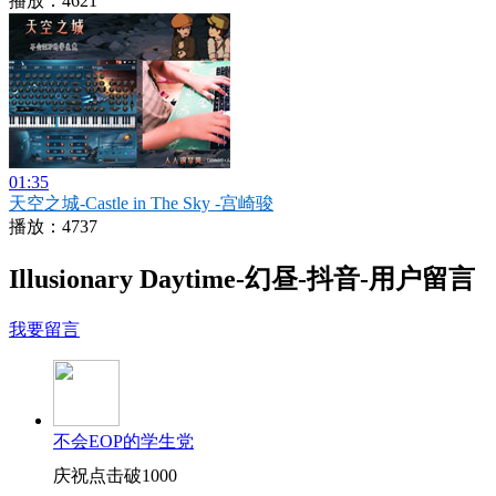
播放：4621
01:35
天空之城-Castle in The Sky -宫崎骏
播放：4737
Illusionary Daytime-幻昼-抖音-用户留言
我要留言
不会EOP的学生党
庆祝点击破1000