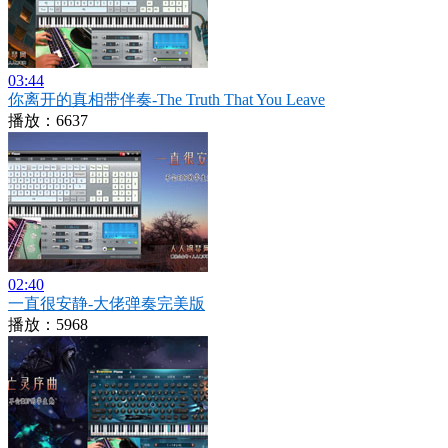
03:44
你离开的真相带伴奏-The Truth That You Leave
播放：6637
02:40
一直很安静-大佬弹奏完美版
播放：5968