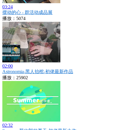
03:24
摆动的心 - 群活动成品展
播放：5074
02:00
Astronomia-黑人抬棺-初佬最新作品
播放：25902
02:32