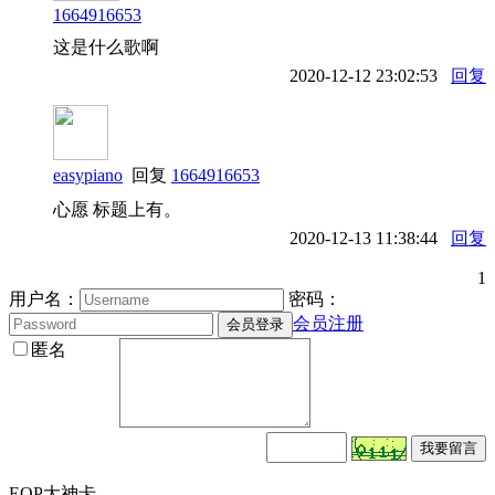
1664916653
这是什么歌啊
2020-12-12 23:02:53
回复
easypiano
回复
1664916653
心愿 标题上有。
2020-12-13 11:38:44
回复
1
用户名：
密码：
会员注册
匿名
EOP大神卡。