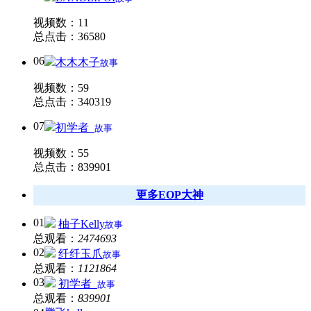
视频数：11
总点击：36580
06
木木木子
故事
视频数：59
总点击：340319
07
初学者_
故事
视频数：55
总点击：839901
更多EOP大神
01
柚子Kelly
故事
总观看：
2474693
02
纤纤玉爪
故事
总观看：
1121864
03
初学者_
故事
总观看：
839901