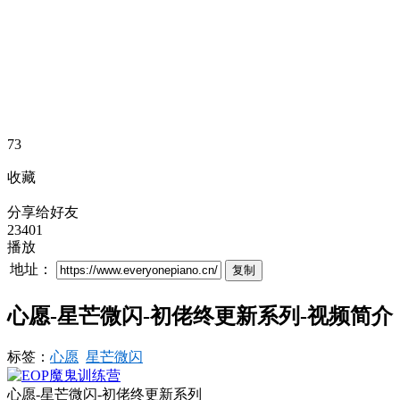
73
收藏
分享给好友
23401
播放
地址：
复制
心愿-星芒微闪-初佬终更新系列-视频简介
标签：
心愿
星芒微闪
心愿-星芒微闪-初佬终更新系列