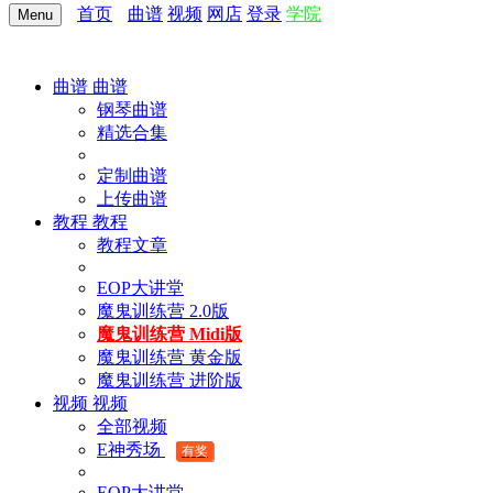
首页
曲谱
视频
网店
登录
学院
Menu
曲谱
曲谱
钢琴曲谱
精选合集
定制曲谱
上传曲谱
教程
教程
教程文章
EOP大讲堂
魔鬼训练营 2.0版
魔鬼训练营 Midi版
魔鬼训练营 黄金版
魔鬼训练营 进阶版
视频
视频
全部视频
E神秀场
有奖
EOP大讲堂