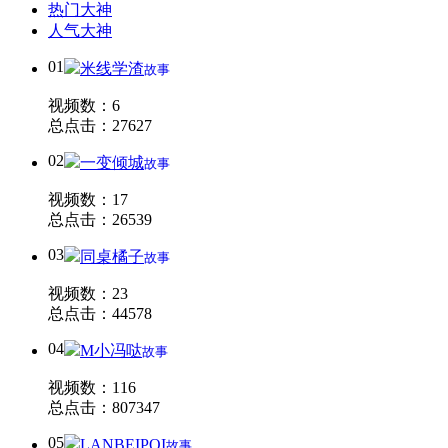
热门大神
人气大神
01
米线学渣
故事
视频数：6
总点击：27627
02
一变倾城
故事
视频数：17
总点击：26539
03
同桌橘子
故事
视频数：23
总点击：44578
04
M小冯哒
故事
视频数：116
总点击：807347
05
LANBEIPOI
故事