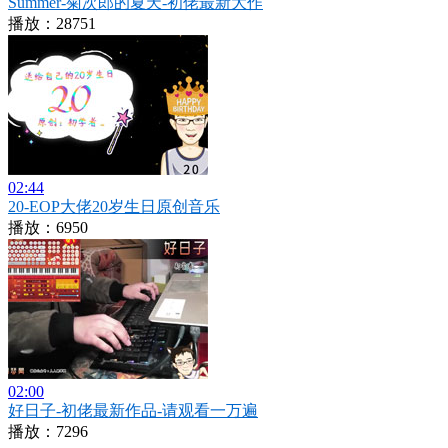
Summer-菊次郎的夏天-初佬最新大作
播放：28751
02:44
20-EOP大佬20岁生日原创音乐
播放：6950
02:00
好日子-初佬最新作品-请观看一万遍
播放：7296