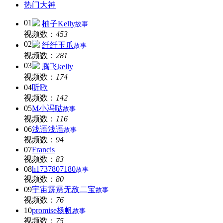
热门大神
01
柚子Kelly
故事
视频数：
453
02
纤纤玉爪
故事
视频数：
281
03
腾飞kelly
视频数：
174
04
听歌
视频数：
142
05
M小冯哒
故事
视频数：
116
06
浅语浅语
故事
视频数：
94
07
Francis
视频数：
83
08
h1737807180
故事
视频数：
80
09
宇宙霹雳无敌二宝
故事
视频数：
76
10
promise杨帆
故事
视频数：
75