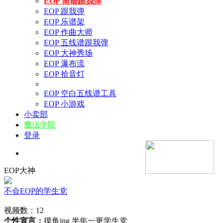
EOP 简谱跟我弹
EOP 跟我弹
EOP 乐谱架
EOP 作曲大师
EOP 五线谱跟我弹
EOP 大神秀场
EOP 瀑布流
EOP 拾音灯
EOP 空白五线谱工具
EOP 小游戏
小卖部
魔法学院
登录
EOP大神
不会EOP的学生党
视频数：12
个性宣言：
摸鱼ing 半年一更学生党