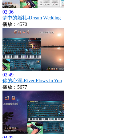
02:36
梦中的婚礼-Dream Wedding
播放：4570
02:49
你的心河-River Flows In You
播放：5677
04:05