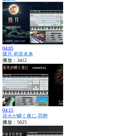
04:05
胧月-初音未来
播放：3412
04:15
花火が瞬く夜に-羽肿
播放：5025