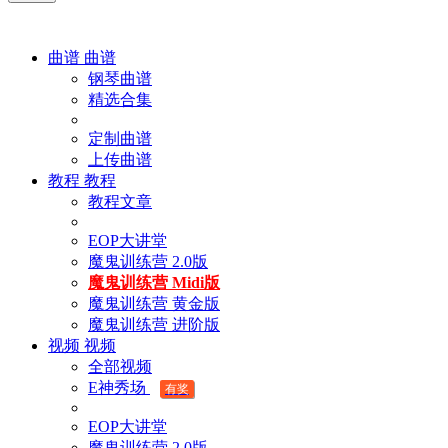
曲谱
曲谱
钢琴曲谱
精选合集
定制曲谱
上传曲谱
教程
教程
教程文章
EOP大讲堂
魔鬼训练营 2.0版
魔鬼训练营 Midi版
魔鬼训练营 黄金版
魔鬼训练营 进阶版
视频
视频
全部视频
E神秀场
有奖
EOP大讲堂
魔鬼训练营 2.0版