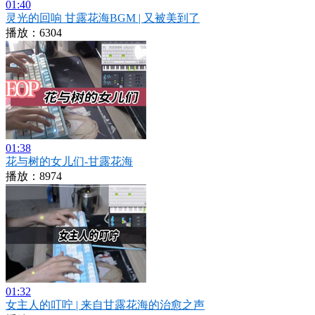
01:40
灵光的回响 甘露花海BGM | 又被美到了
播放：6304
01:38
花与树的女儿们-甘露花海
播放：8974
01:32
女主人的叮咛 | 来自甘露花海的治愈之声