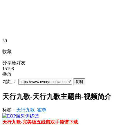
39
收藏
分享给好友
15198
播放
地址：
复制
天行九歌-天行九歌主题曲-视频简介
标签：
天行九歌
霍尊
天行九歌-完美版五线谱双手简谱下载