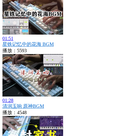
01:51
星铁记忆中的花海 BGM
播放：5593
01:28
清润玉响 原神BGM
播放：4548