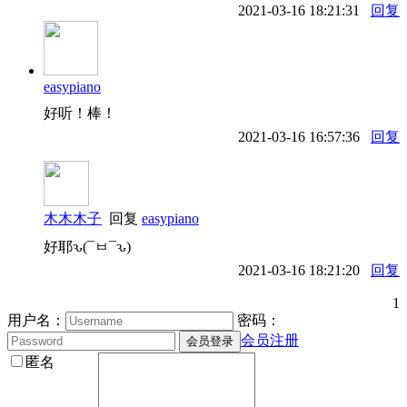
2021-03-16 18:21:31
回复
easypiano
好听！棒！
2021-03-16 16:57:36
回复
木木木子
回复
easypiano
好耶ԅ(¯ㅂ¯ԅ)
2021-03-16 18:21:20
回复
1
用户名：
密码：
会员注册
匿名