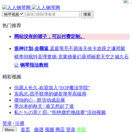
搜索
热门推荐
网站没有的谱子，可以付费定制。
造神计划-全额返
孟庭苇
毛不易
洛天依
卡农
薛之谦
邓紫
棋
李闰珉
抖音
理查德·克莱德曼
幻昼
邓丽君
天空之城
久石
让
钢琴指法教程
精彩视频
但愿人长久-欢迎加入“EOP魔法学院”
东风志-四手联弹的键盘弹琴高端局
摆动的心 - 群活动成品展
墨尔本的秋天 | 谁又想起了谁
私たちの罪と罰- “拒绝摆烂挑战赛”活动视频
登录
|
注册
首页
曲谱
视频
网店
登录
学院
Menu