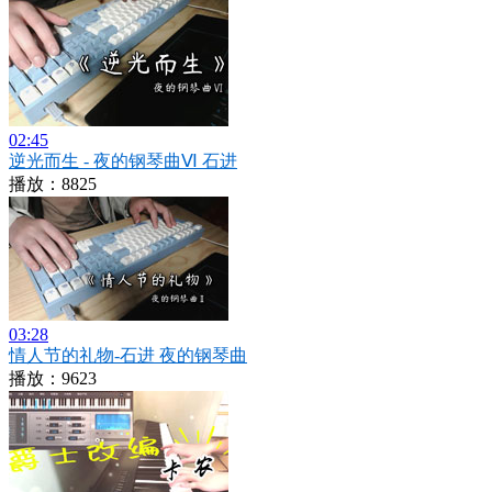
02:45
逆光而生 - 夜的钢琴曲Ⅵ 石进
播放：8825
03:28
情人节的礼物-石进 夜的钢琴曲
播放：9623