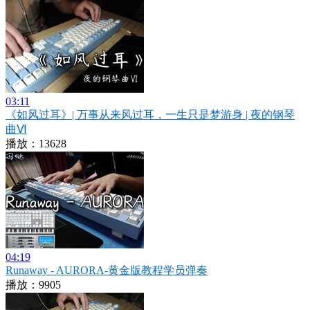
03:11
《如风过耳》| 万事从来风过耳，一生只是梦游身 | 夜的钢琴
曲Ⅵ
播放：13628
04:19
Runaway - AURORA-黄金版教程学员弹奏
播放：9905