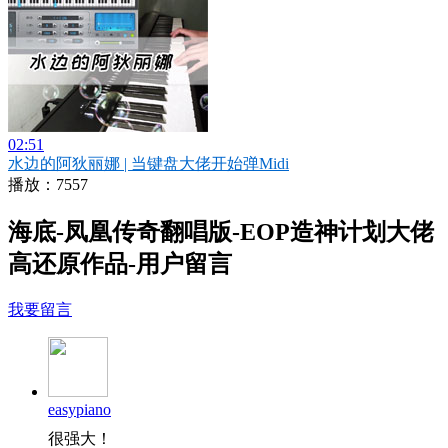
02:51
水边的阿狄丽娜 | 当键盘大佬开始弹Midi
播放：7557
海底-凤凰传奇翻唱版-EOP造神计划大佬
高还原作品-用户留言
我要留言
easypiano
很强大！