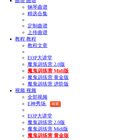
曲谱
曲谱
钢琴曲谱
精选合集
定制曲谱
上传曲谱
教程
教程
教程文章
EOP大讲堂
魔鬼训练营 2.0版
魔鬼训练营 Midi版
魔鬼训练营 黄金版
魔鬼训练营 进阶版
视频
视频
全部视频
E神秀场
有奖
EOP大讲堂
魔鬼训练营 2.0版
魔鬼训练营 Midi版
魔鬼训练营 黄金版