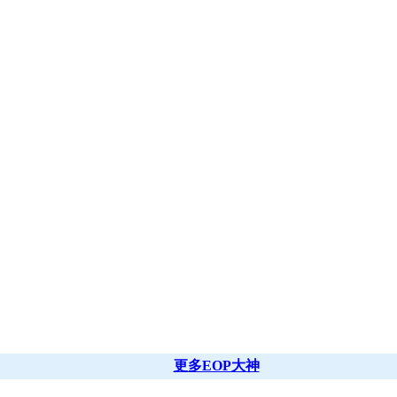
更多EOP大神