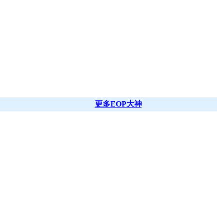
更多EOP大神