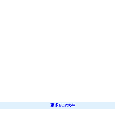
更多EOP大神