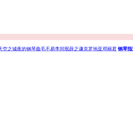
天空之城
夜的钢琴曲
毛不易
李闰珉
薛之谦
克罗地亚
邓丽君
钢琴指