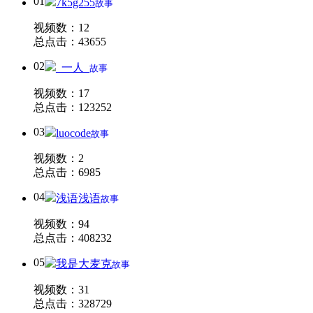
01
7k5g255
故事
视频数：12
总点击：43655
02
_一人_
故事
视频数：17
总点击：123252
03
luocode
故事
视频数：2
总点击：6985
04
浅语浅语
故事
视频数：94
总点击：408232
05
我是大麦克
故事
视频数：31
总点击：328729