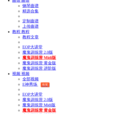
曲谱
曲谱
钢琴曲谱
精选合集
定制曲谱
上传曲谱
教程
教程
教程文章
EOP大讲堂
魔鬼训练营 2.0版
魔鬼训练营 Midi版
魔鬼训练营 黄金版
魔鬼训练营 进阶版
视频
视频
全部视频
E神秀场
有奖
EOP大讲堂
魔鬼训练营 2.0版
魔鬼训练营 Midi版
魔鬼训练营 黄金版