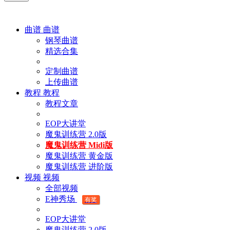
曲谱
曲谱
钢琴曲谱
精选合集
定制曲谱
上传曲谱
教程
教程
教程文章
EOP大讲堂
魔鬼训练营 2.0版
魔鬼训练营 Midi版
魔鬼训练营 黄金版
魔鬼训练营 进阶版
视频
视频
全部视频
E神秀场
有奖
EOP大讲堂
魔鬼训练营 2.0版