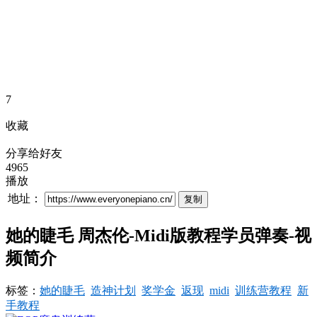
7
收藏
分享给好友
4965
播放
地址：
复制
她的睫毛 周杰伦-Midi版教程学员弹奏-视
频简介
标签：
她的睫毛
造神计划
奖学金
返现
midi
训练营教程
新
手教程