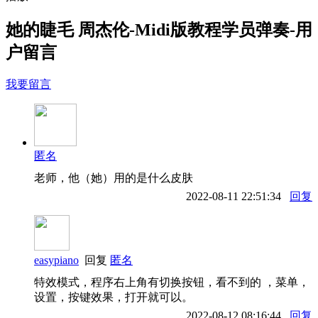
她的睫毛 周杰伦-Midi版教程学员弹奏-用
户留言
我要留言
匿名
老师，他（她）用的是什么皮肤
2022-08-11 22:51:34
回复
easypiano
回复
匿名
特效模式，程序右上角有切换按钮，看不到的 ，菜单，
设置，按键效果，打开就可以。
2022-08-12 08:16:44
回复