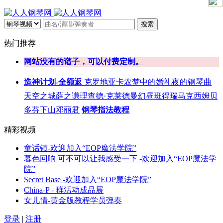
搜索
热门推荐
网站没有的谱子，可以付费定制。
造神计划-全额返
克罗地亚
卡农
梦中的婚礼
夜的钢琴曲
天空之城
薛之谦
理查德·克莱德曼
幻昼
班得瑞
马克西姆
贝
多芬
下山
邓丽君
钢琴指法教程
精彩视频
童话镇-欢迎加入“EOP魔法学院”
暮色回响 可不可以让我感受一下 -欢迎加入“EOP魔法学
院”
Secret Base -欢迎加入“EOP魔法学院”
China-P - 群活动成品展
女儿情-黄金版教程学员弹奏
登录
|
注册