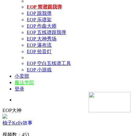
EOP 简谱跟我弹
EOP 跟我弹
EOP 乐谱架
EOP 作曲大师
EOP 五线谱跟我弹
EOP 大神秀场
EOP 瀑布流
EOP 拾音灯
EOP 空白五线谱工具
EOP 小游戏
小卖部
魔法学院
登录
EOP大神
柚子Kelly
故事
视频数：453