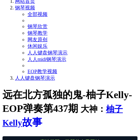
网站首页
钢琴视频
全部视频
钢琴欣赏
钢琴教学
网友原创
休闲娱乐
人人键盘钢琴演示
人人midi钢琴演示
EOP教学视频
人人键盘钢琴演示
远在北方孤独的鬼-柚子Kelly-
EOP弹奏第437期
大神：
柚子
故事
Kelly