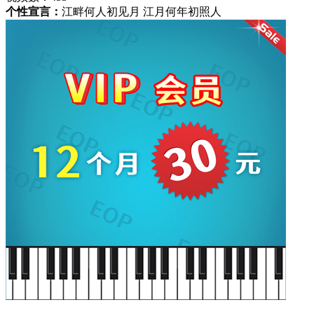
个性宣言：
江畔何人初见月 江月何年初照人