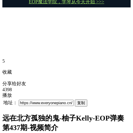
EOP魔法学院，学琴从今天开始 >>>
5
收藏
分享给好友
4398
播放
地址：
复制
远在北方孤独的鬼-柚子Kelly-EOP弹奏
第437期-视频简介