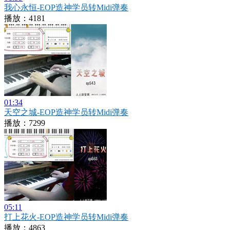
我心永恒-EOP造神学员转Midi弹奏
播放：4181
01:34
天空之城-EOP造神学员转Midi弹奏
播放：7299
05:11
打上花火-EOP造神学员转Midi弹奏
播放：4863