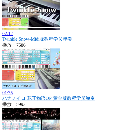
02:12
Twinkle Snow-Midi版教程学员弹奏
播放：7586
01:35
ハナノイロ-花开物语OP-黄金版教程学员弹奏
播放：5993