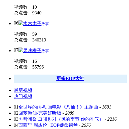
视频数：10
总点击：9340
06
木木木子
故事
视频数：59
总点击：340319
07
果味橙子
故事
视频数：16
总点击：55796
更多EOP大神
最新视频
热门视频
01
全世界的雨-动画电影《八仙！》主题曲
-
1681
02
回梦游仙-完美好听版
-
2089
03
바람계절 그대향기（风的季节 你的香气）
-
2216
04
西西里 周杰伦 | EOP键盘钢琴
-
2676