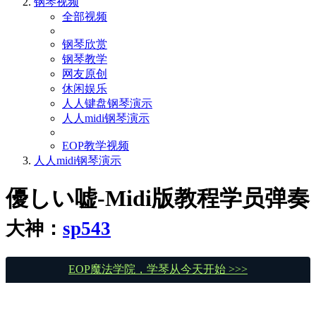
钢琴视频
全部视频
钢琴欣赏
钢琴教学
网友原创
休闲娱乐
人人键盘钢琴演示
人人midi钢琴演示
EOP教学视频
人人midi钢琴演示
優しい嘘-Midi版教程学员弹奏
大神：
sp543
EOP魔法学院，学琴从今天开始 >>>