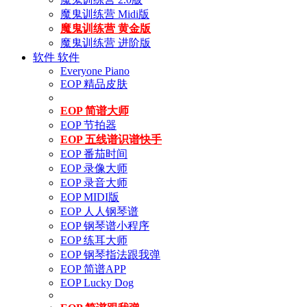
魔鬼训练营 Midi版
魔鬼训练营 黄金版
魔鬼训练营 进阶版
软件
软件
Everyone Piano
EOP 精品皮肤
EOP 简谱大师
EOP 节拍器
EOP 五线谱识谱快手
EOP 番茄时间
EOP 录像大师
EOP 录音大师
EOP MIDI版
EOP 人人钢琴谱
EOP 钢琴谱小程序
EOP 练耳大师
EOP 钢琴指法跟我弹
EOP 简谱APP
EOP Lucky Dog