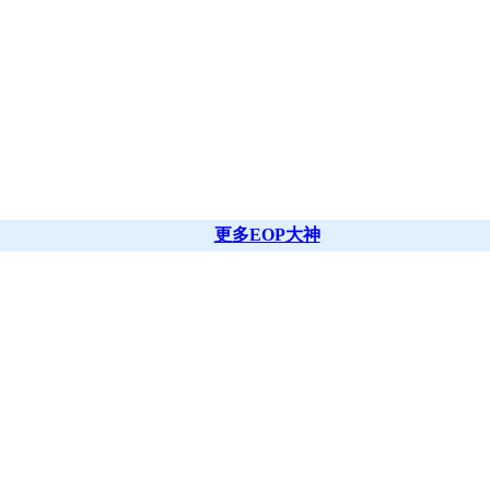
更多EOP大神