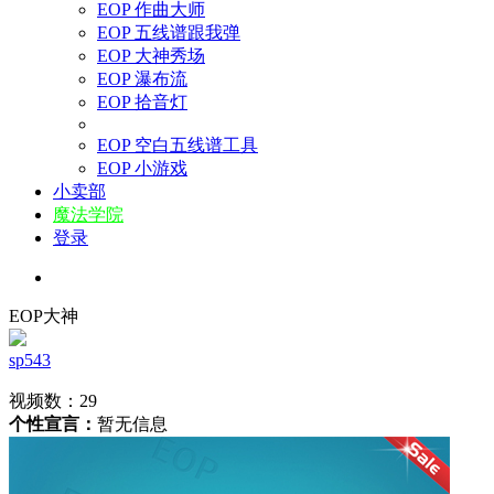
EOP 作曲大师
EOP 五线谱跟我弹
EOP 大神秀场
EOP 瀑布流
EOP 拾音灯
EOP 空白五线谱工具
EOP 小游戏
小卖部
魔法学院
登录
EOP大神
sp543
视频数：29
个性宣言：
暂无信息