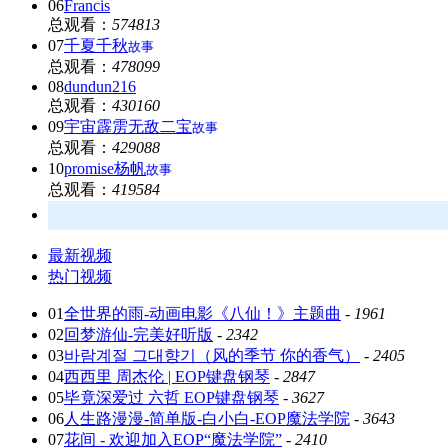
06
Francis
总观看：
574813
07
千夏千秋
故事
总观看：
478099
08
dundun216
总观看：
430160
09
宇宙霹雳无敌二宝
故事
总观看：
429088
10
promise杨帆
故事
总观看：
419584
最新视频
热门视频
01
全世界的雨-动画电影《八仙！》主题曲
-
1961
02
回梦游仙-完美好听版
-
2342
03
바람계절 그대향기（风的季节 你的香气）
-
2405
04
西西里 周杰伦 | EOP键盘钢琴
-
2847
05
毕竟深爱过 六哲 EOP键盘钢琴
-
3627
06
人生路漫漫-简单版-白小白-EOP魔法学院
-
3643
07
花间 - 欢迎加入EOP“魔法学院”
-
2410