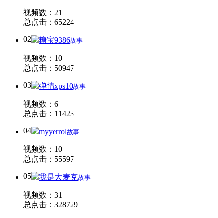
视频数：21
总点击：65224
02
糖宝9386
故事
视频数：10
总点击：50947
03
弹情xps10
故事
视频数：6
总点击：11423
04
myyerrol
故事
视频数：10
总点击：55597
05
我是大麦克
故事
视频数：31
总点击：328729