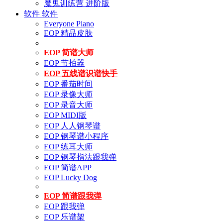
魔鬼训练营 进阶版
软件
软件
Everyone Piano
EOP 精品皮肤
EOP 简谱大师
EOP 节拍器
EOP 五线谱识谱快手
EOP 番茄时间
EOP 录像大师
EOP 录音大师
EOP MIDI版
EOP 人人钢琴谱
EOP 钢琴谱小程序
EOP 练耳大师
EOP 钢琴指法跟我弹
EOP 简谱APP
EOP Lucky Dog
EOP 简谱跟我弹
EOP 跟我弹
EOP 乐谱架